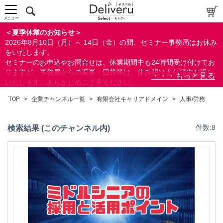
メニュー
＜夏季休業のお知らせ＞
2026年8月10日（月）～ 14日（金）の間、セミナー事務局はお休み
をいたします。
セミナーのお申込やお問合せは、休業期間中も24時間受け付けてお
りますが、事務局からの返事・回答等は、休み明けより順次お返し
いたします。あらかじめご了承ください。
なお、視聴期間内のセミナーについては、通常通りご視聴を頂く事
TOP
>
企業チャンネル一覧
>
有限会社キャリアドメイン
>
人事/労務
ができます。
検索結果 (このチャンネル内)
件数:8