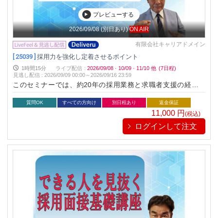
プレビューする
2026/09/08
(別日あり)
ON AIR
有限会社キャリアドメイン
[ 25039 ]
採用力を強化し定着させるポイント
1時間15分
ライブ配信
:
2026/09/08
·
10/09
·
11/10
他
(7日程)
見逃し配信
:
2026/09/09 00:00～
2026/09/16 23:59
このセミナーでは、約20年の採用業務と求職者支援の経験か
ら、採用力の強化と新入社員が定着するポイントについて説明
します。 多くの企業から選んでくらた優秀な応募者を逃さず採
質問OK
すべての方向け
別日程あり
返金保証
用し戦力にしてください。
11,000
円
(税込)
ログインして注文