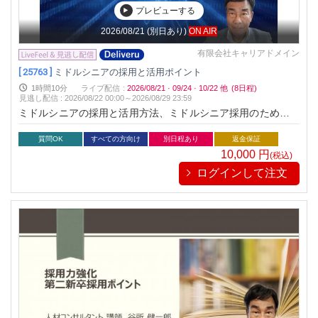
プレビューする
2026/08/21
(別日あり)
ON AIR
有限会社キャリアドメイン
[ 25763 ]
ミドルシニアの採用と活用ポイント
1時間10分
ライブ配信
:
2026/08/21
·
09/24
·
10/22
他
(8日程)
見逃し配信
:
2026/08/22 00:00～
2026/08/29 23:59
ミドルシニアの採用と活用方法、ミドルシニア採用のための質
問と見極めポイント、ミドルシニアの問題を改善し戦力にする
方法について説明します。
質問OK
すべての方向け
別日程あり
返金保証
10,000
円
(税込)
ログインして注文