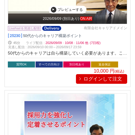
プレビューする
2026/09/09
(別日あり)
ON AIR
有限会社キャリアドメイン
[ 25230 ]
50代からのキャリア構築ポイント
45分
ライブ配信
:
2026/09/09
·
10/08
·
11/06
他
(7日程)
見逃し配信
:
2026/09/10 00:00～
2026/09/17 23:59
50代からのキャリアは自ら構築していく必要があります。これ
までの経験から自分自身の強みや仕事価値観を認識して、今後
のキャリアについて考えてみてください。
質問OK
すべての方向け
別日程あり
返金保証
10,000
円
(税込)
ログインして注文