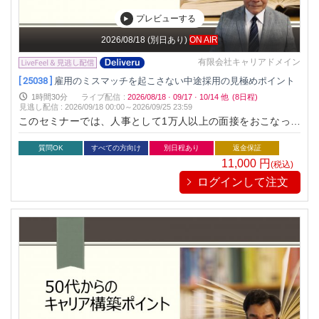
プレビューする
2026/08/18
(別日あり)
ON AIR
有限会社キャリアドメイン
[ 25038 ]
雇用のミスマッチを起こさない中途採用の見極めポイント
1時間30分
ライブ配信
:
2026/08/18
·
09/17
·
10/14
他
(8日程)
見逃し配信
:
2026/09/18 00:00～
2026/09/25 23:59
このセミナーでは、人事として1万人以上の面接をおこなった
経験から、履歴書、職務経歴書、面接、内定後の書類、適性検
査からに中途採用のミスマッチを防ぐポイントについてお伝え
質問OK
すべての方向け
別日程あり
返金保証
します。
11,000
円
(税込)
ログインして注文