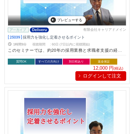
プレビューする
有限会社キャリアドメイン
[ 25039 ]
採用力を強化し定着させるポイント
1時間9分
視聴期間
:
60日 (7日以内に視聴開始)
このセミナーでは、約20年の採用業務と求職者支援の経験か
ら、採用力の強化と新入社員が定着するポイントについて説明
します。 多くの企業から選んでくらた優秀な応募者を逃さず採
質問OK
すべての方向け
別日程あり
返金保証
用し戦力にしてください。
12,000
円
(税込)
ログインして注文