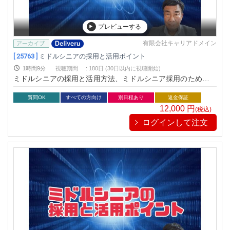
プレビューする
有限会社キャリアドメイン
[ 25763 ]
ミドルシニアの採用と活用ポイント
1時間9分
視聴期間
:
180日 (30日以内に視聴開始)
ミドルシニアの採用と活用方法、ミドルシニア採用のための質
問と見極めポイント、ミドルシニアの問題を改善し戦力にする
方法について説明します。
質問OK
すべての方向け
別日程あり
返金保証
12,000
円
(税込)
ログインして注文