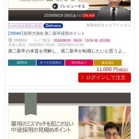
プレビューする
2026/08/18
(別日あり)
ON AIR
有限会社キャリアドメイン
[ 25040 ]
採用力強化 第二新卒採用ポイント
1時間0分
ライブ配信
:
2026/08/18
·
09/16
·
10/16
他
(8日程)
見逃し配信
:
2026/09/17 00:00～
2026/09/24 23:59
第二新卒の本質を理解し、第二新卒が転職したいと思うような
求人戦略についてお伝えします。戦力になる第二新卒を採用し
て、採用力を強化してください。
質問OK
すべての方向け
別日程あり
返金保証
11,000
円
(税込)
ログインして注文