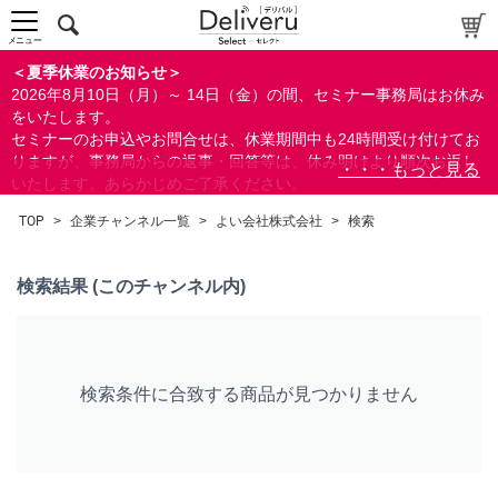
中～上級者向け
上級者向け
メニュー
すべての方向け
＜夏季休業のお知らせ＞
2026年8月10日（月）～ 14日（金）の間、セミナー事務局はお休み
配布資料
をいたします。
セミナーのお申込やお問合せは、休業期間中も24時間受け付けてお
指定しない
りますが、事務局からの返事・回答等は、休み明けより順次お返し
あり
いたします。あらかじめご了承ください。
なし
なお、視聴期間内のセミナーについては、通常通りご視聴を頂く事
TOP
>
企業チャンネル一覧
>
よい会社株式会社
>
検索
ができます。
研修の提供
指定しない
検索結果 (このチャンネル内)
あり
カテゴリー
検索条件に合致する商品が見つかりません
経営
人事/労務
営業/マーケティング
ビジネススキル