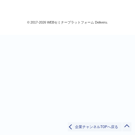
人事/労務
人事/労務
© 2017-2026 WEBセミナープラットフォーム Deliveru.
採用
社会保険/労働保険/税務
法律
福利厚生/健康/メンタルヘルス/安全衛生
賃金/賞与(給与計算含)
退職金/年金
人事考課/評価
人材育成/能力開発
その他
検索
総務/リスクマネジメント
法務/契約/知財
閉じる
マネジメントシステム
品質
営業/マーケティング
企業チャンネルTOPへ戻る
ビジネススキル