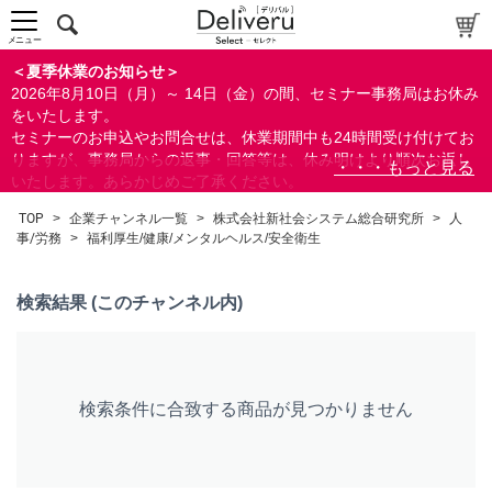
中～上級者向け
上級者向け
メニュー
すべての方向け
＜夏季休業のお知らせ＞
2026年8月10日（月）～ 14日（金）の間、セミナー事務局はお休み
配布資料
をいたします。
セミナーのお申込やお問合せは、休業期間中も24時間受け付けてお
指定しない
りますが、事務局からの返事・回答等は、休み明けより順次お返し
あり
いたします。あらかじめご了承ください。
なし
なお、視聴期間内のセミナーについては、通常通りご視聴を頂く事
TOP
>
企業チャンネル一覧
>
株式会社新社会システム総合研究所
>
人
ができます。
事/労務
>
福利厚生/健康/メンタルヘルス/安全衛生
研修の提供
指定しない
検索結果 (このチャンネル内)
あり
カテゴリー
経営
検索条件に合致する商品が見つかりません
広報/IR
金融
会計(経理)/財務/税務