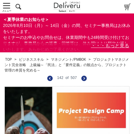
メニュー
＜夏季休業のお知らせ＞
2026年8月10日（月）～ 14日（金）の間、セミナー事務局はお休み
をいたします。
セミナーのお申込やお問合せは、休業期間中も24時間受け付けてお
りますが、事務局からの返事・回答等は、休み明けより順次お返し
いたします。あらかじめご了承ください。
なお、視聴期間内のセミナーについては、通常通りご視聴を頂く事
TOP
>
ビジネススキル
>
マネジメント/PMBOK
>
プロジェクトマネジメ
ができます。
ント完全攻略 上級編～「民法」と「要件定義」の観点から、プロジェクト
管理の本質を究める～
142
of
507