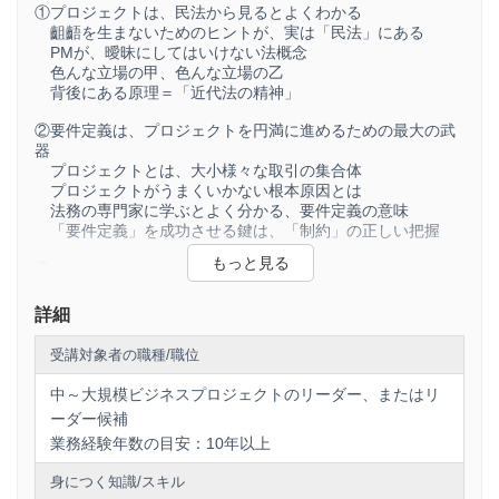
①プロジェクトは、民法から見るとよくわかる
齟齬を生まないためのヒントが、実は「民法」にある
PMが、曖昧にしてはいけない法概念
色んな立場の甲、色んな立場の乙
背後にある原理＝「近代法の精神」
②要件定義は、プロジェクトを円満に進めるための最大の武
器
プロジェクトとは、大小様々な取引の集合体
プロジェクトがうまくいかない根本原因とは
法務の専門家に学ぶとよく分かる、要件定義の意味
「要件定義」を成功させる鍵は、「制約」の正しい把握
③まとめ
良い要件定義、悪い要件定義
プロジェクト状況を生き抜くための「思考の構造」
詳細
あらゆるミクロな局面に「要件定義」はある
改めて、PM能力とは
受講対象者の職種/職位
PMのプロフェッショナリズムは、日常動作に表れる
中～大規模ビジネスプロジェクトのリーダー、またはリ
ーダー候補
業務経験年数の目安：10年以上
身につく知識/スキル