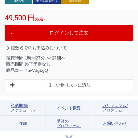
質問OK
中～上級者向け
返金保証
49,500
円
(税込)
ログインして注文
複数名でのお申込みについて
視聴時間:
1時間27分
詳細へ
販売期間:
終了予定なし
商品コード:
ivV3gLgQ
ほしい物リストに追加
視聴期間/
カリキュラム/
イベント概要
スケジュール
プログラム
講師の
詳細
お問い合わせ
プロフィール