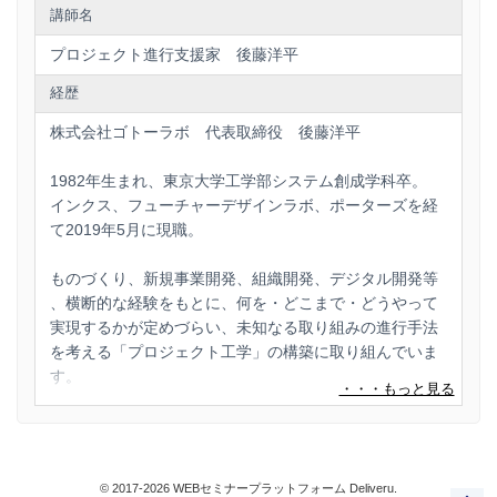
講師名
プロジェクト進行支援家 後藤洋平
経歴
株式会社ゴトーラボ 代表取締役 後藤洋平
1982年生まれ、東京大学工学部システム創成学科卒。
インクス、フューチャーデザインラボ、ポーターズを経
て2019年5月に現職。
ものづくり、新規事業開発、組織開発、デジタル開発等
、横断的な経験をもとに、何を・どこまで・どうやって
実現するかが定めづらい、未知なる取り組みの進行手法
を考える「プロジェクト工学」の構築に取り組んでいま
す。
○書籍
・予定通り進まないプロジェクトの進め方(宣伝会議)
・見通し不安なプロジェクトの切り拓き方(宣伝会議)
© 2017-2026 WEBセミナープラットフォーム Deliveru.