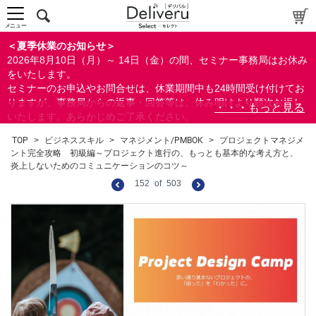
メニュー
＜夏季休業のお知らせ＞
2026年8月10日（月）～ 14日（金）の間、セミナー事務局はお休み
をいたします。
セミナーのお申込やお問合せは、休業期間中も24時間受け付けてお
りますが、事務局からの返事・回答等は、休み明けより順次お返し
いたします。あらかじめご了承ください。
なお、視聴期間内のセミナーについては、通常通りご視聴を頂く事
TOP
>
ビジネススキル
>
マネジメント/PMBOK
>
プロジェクトマネジメ
ができます。
ント完全攻略 初級編～プロジェクト進行の、もっとも基本的な考え方と、
炎上しないためのコミュニケーションのコツ～
152
of
503