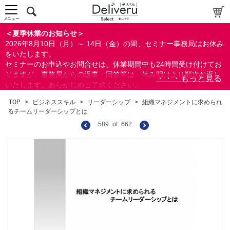
メニュー
＜夏季休業のお知らせ＞
2026年8月10日（月）～ 14日（金）の間、セミナー事務局はお休み
をいたします。
セミナーのお申込やお問合せは、休業期間中も24時間受け付けてお
りますが、事務局からの返事・回答等は、休み明けより順次お返し
いたします。あらかじめご了承ください。
なお、視聴期間内のセミナーについては、通常通りご視聴を頂く事
TOP
>
ビジネススキル
>
リーダーシップ
>
組織マネジメントに求められ
ができます。
るチームリーダーシップとは
589
of
662