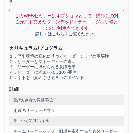
す
このWEBセミナーはオプションとして、講師との対
面形式も交えたブレンデッド・ラーニング型研修と
してのご利用もできます。
詳しくはこちらをご覧ください。
カリキュラム/プログラム
１．歴史環境の変化に基づくリーダーシップの重要性
２．リーダーとマネージャーの違い
３．リーダーに求められる意識改革
４．リーダーに求められる10の要件
５．部下を目覚めさせる８つのポイント
詳細
受講対象者の職種/職位
組織のリーダーの方々
身につく知識/スキル
チームリーダーシップ（組織を牽引するためのリーダー