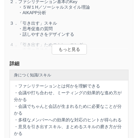
２．ファシリテーション基本のKey
・５W１H／ソーシャルスタイル理論
・AIKAPP分析
３．「引き出す」スキル
・思考促進の質問
・話しやすさをデザインする
４．「引き出す」ためのトレーニング
・言葉の具体化トレーニング
・事実で捉える客観力トレーニング
・インタビュートレーニング
詳細
５．「まとめる」スキル
身につく知識/スキル
・Tチャート／GROWモデル
・実行を促すためのチェックリスト
・ファシリテーションとは何かを理解できる
・会議や打ち合わせ、ミーティングの効果的な進め方が
６．「まとめる」トレーニング
・言葉の要約トレーニング
分かる
・見せるノートトレーニング
・会議でちゃんと会話が生まれるために必要なことが分
かる
・多様なメンバーへの効果的な対応のヒントが得られる
・意見を引き出すスキル、まとめるスキルの磨き方が分
かる