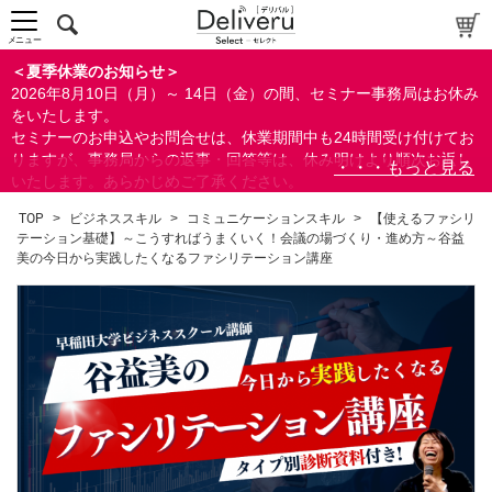
メニュー
＜夏季休業のお知らせ＞
2026年8月10日（月）～ 14日（金）の間、セミナー事務局はお休み
をいたします。
セミナーのお申込やお問合せは、休業期間中も24時間受け付けてお
りますが、事務局からの返事・回答等は、休み明けより順次お返し
いたします。あらかじめご了承ください。
なお、視聴期間内のセミナーについては、通常通りご視聴を頂く事
TOP
>
ビジネススキル
>
コミュニケーションスキル
>
【使えるファシリ
ができます。
テーション基礎】～こうすればうまくいく！会議の場づくり・進め方～谷益
美の今日から実践したくなるファシリテーション講座