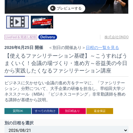
プレビューする
株式会社ONDO
2026年6月25日 開催
＜別日の開催あり＞
日程の一覧を見る
【使えるファシリテーション基礎】～こうすればう
まくいく！会議の場づくり・進め方～谷益美の今日
から実践したくなるファシリテーション講座
ビジネスに欠かせない会議の進め方をテーマに、「ファシリテー
ション」分野について、大手企業の研修を担当し、早稲田大学ジ
ネススクール（MBA）「ビジネスコーチング」非常勤講師を務め
る講師が基礎から説明。
質問OK
すべての方向け
別日程あり
返金保証
別の日程を選択