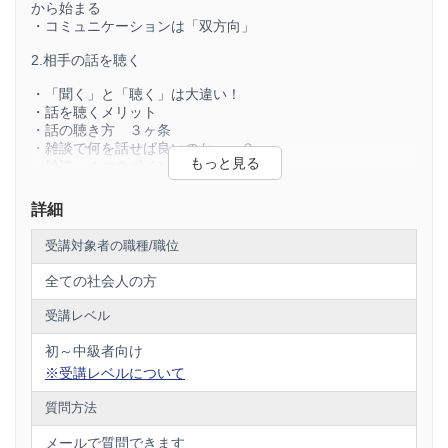
から始まる
多く挙がっていました。
・コミュニケーションは「双方向」
結果、人間関係がうまくいかなくなると、仕事も円滑に進ま
ずストレスが溜まる……という悪循環になってしまいます。
2.相手の話を聴く
そこで本講座では、なんとなく分かっているつもりのコミュ
・「聞く」と「聴く」は大違い！
ニケーションについて改めて見直し、日々の業務を円滑に進
・話を聴くメリット
めるための方法を学びます。
・話の聴き方 ３ヶ条
・雑談で何を話せば良いのか……？
■日本プレゼンテーション教育協会の講座の特徴
・雑談 ４つのポイント
・1講義10分以内。倍速再生も可能。スキマ時間を有効活用
3.話し方の基本 〜声〜
詳細
長〜い講義ビデオは集中力が持ちません。だから本講座は基
・まず伝えたいことを整理せよ
本1講義10分以内。
受講対象者の職種/職位
・話し方で注意すべきこと
さらに倍速再生も可能なので、早起きして、または寝る前の
・ゆっくり、わかりやすくは間違い！
時間を有効活用できます。
全ての社会人の方
もちろんスマホ対応だから移動中のスキマ時間活用も。
4.話し方の基本 〜態度〜
受講レベル
・いつでも、どこでもオンラインで
・「何を話すか」より「どう話すか」が重要
初～中級者向け
録画配信型の「ビデオ講義」と「演習問題」で学ぶ方式なの
・相手に伝えたければ相手を見て話せ
で、セミナー開催日時に拘束されたり、会場に移動する手間
※受講レベルについて
がありません。会社でも、ご自宅でも、移動中にスマホでも
5.明日から使える伝え方の技術
受講できます。
質問方法
・ビジネスは結論が先、理由・詳細は後
・忙しくても大丈夫！受講可能期間は14日間
・短く話す
メールで質問できます