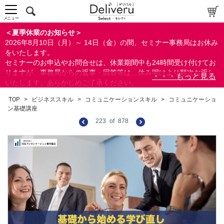
メニュー
＜夏季休業のお知らせ＞
2026年8月10日（月）～ 14日（金）の間、セミナー事務局はお休み
をいたします。
セミナーのお申込やお問合せは、休業期間中も24時間受け付けてお
りますが、事務局からの返事・回答等は、休み明けより順次お返し
いたします。あらかじめご了承ください。
なお、視聴期間内のセミナーについては、通常通りご視聴を頂く事
TOP
>
ビジネススキル
>
コミュニケーションスキル
>
コミュニケーショ
ができます。
ン基礎講座
223
of
878