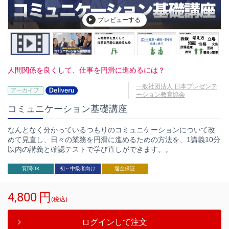
プレビューする
人間関係を良くして、仕事を円滑に進めるには？
一般社団法人 日本プレゼンテ
ーション教育協会
コミュニケーション基礎講座
なんとなく分かっているつもりのコミュニケーションについて改
めて見直し、日々の業務を円滑に進めるための方法を、1講義10分
以内の講義と確認テストで学び直しができます。。
質問OK
初～中級者向け
返金保証
4,800
円
(税込)
ログインして注文