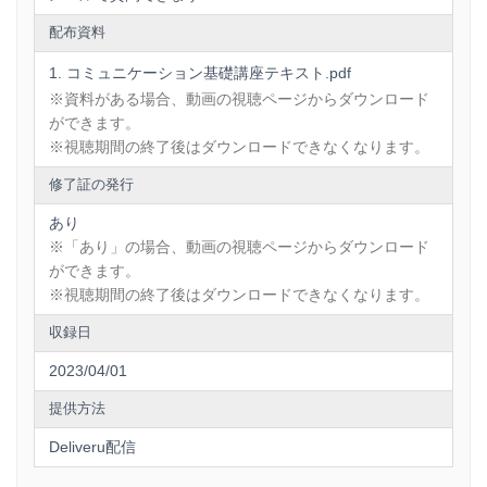
・具体的に話す
受講可能期間は14日間。毎日1講義ずつ。あるいは週末にま
・オンラインコミュニケーションのポイント
配布資料
とめて。自分のペースで受講できます。
■このような方を対象とした講座です
コミュニケーション基礎講座テキスト.pdf
※資料がある場合、動画の視聴ページからダウンロード
・コミュニケーションが苦手な方
ができます。
・仕事がうまく進められないとお悩みの方
※視聴期間の終了後はダウンロードできなくなります。
・上司や部下との人間関係にお悩みの方
修了証の発行
・コミュニケーションについて学び直したい方
あり
■受講者アンケートより
※「あり」の場合、動画の視聴ページからダウンロード
・自分の報告がなぜわかりづらいのかが理解できた（K.K様
ができます。
製造）
※視聴期間の終了後はダウンロードできなくなります。
・話し方一つに対して、細かいテクニックがたくさんあって
収録日
よかったです（T.N様 金属加工）
2023/04/01
・実践で自分の改善点がわかった（I.T様 教育サービス）
提供方法
Deliveru配信