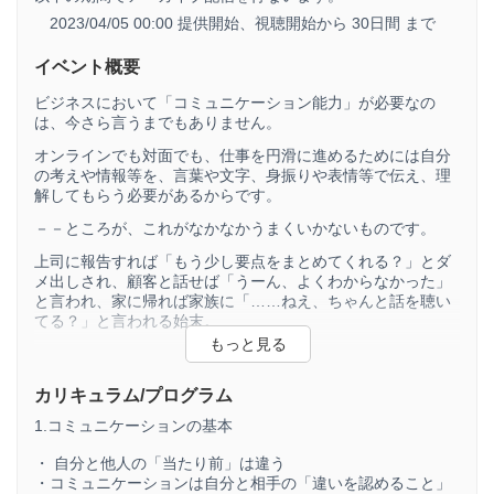
2023/04/05 00:00 提供開始、
視聴開始から 30日間 まで
イベント概要
ビジネスにおいて「コミュニケーション能力」が必要なの
は、今さら言うまでもありません。
オンラインでも対面でも、仕事を円滑に進めるためには自分
の考えや情報等を、言葉や文字、身振りや表情等で伝え、理
解してもらう必要があるからです。
－－ところが、これがなかなかうまくいかないものです。
上司に報告すれば「もう少し要点をまとめてくれる？」とダ
メ出しされ、顧客と話せば「うーん、よくわからなかった」
と言われ、家に帰れば家族に「……ねえ、ちゃんと話を聴い
てる？」と言われる始末。
さらにコミュニケーション能力が低いと自分の評価はもちろ
ん、周囲との人間関係に悪影響を及ぼし、ストレスを感じて
しまいます。
カリキュラム/プログラム
1.コミュニケーションの基本
ある保険会社の調べによると、仕事においてストレスを感じ
る要因のうち、「上司との人間関係」「部下との人間関係」
・ 自分と他人の「当たり前」は違う
「上司・部下以外の社内の人間関係」「取引先等の社外の人
・コミュニケーションは自分と相手の「違いを認めること」
間関係」「友人関係」「家族」と、人間関係に関する要因が