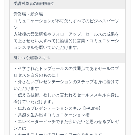
セールストレーニング：セールススキルを磨くためのトレー
受講対象者の職種/職位
ニング方法を学びます。
営業職・総合職
コミュニケーション力を磨く：
コミュニケーションが不可欠なすべてのビジネスパーソ
コミュニケーション力を高めるための方法を学びます。
ン
販売技術のまとめ：
入社後の営業研修やフォローアップ、セールスの成果を
セールスプロセスとプレゼンテーションスキルをまとめ、効
向上させたい人すべてに論理的に営業・コミュニケーシ
果的な営業活動のためのアドバイスを受けます。
ョンスキルを磨いていただけます。
身につく知識/スキル
・科学されたトップセールスの共通点であるセールスプ
ロセスを自分のものに！
・外さないプレゼンテーションのステップを身に着けて
いただけます
・伝える技術、欲しいと言われるセールススキルを身に
着けていただけます。
・伝わるプレゼンテーションスキル【FABI法】
・共感を生み出すコミュニケーション術
・エレベーターピッチでまた会いたいと思わせるプレゼ
ンとは
・セールストークのフレームワークを学べます