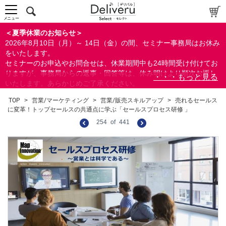
メニュー
＜夏季休業のお知らせ＞
2026年8月10日（月）～ 14日（金）の間、セミナー事務局はお休み
をいたします。
セミナーのお申込やお問合せは、休業期間中も24時間受け付けてお
りますが、事務局からの返事・回答等は、休み明けより順次お返し
いたします。あらかじめご了承ください。
なお、視聴期間内のセミナーについては、通常通りご視聴を頂く事
TOP
>
営業/マーケティング
>
営業/販売スキルアップ
>
売れるセールス
ができます。
に変革！トップセールスの共通点に学ぶ「セールスプロセス研修 」
254
of
441