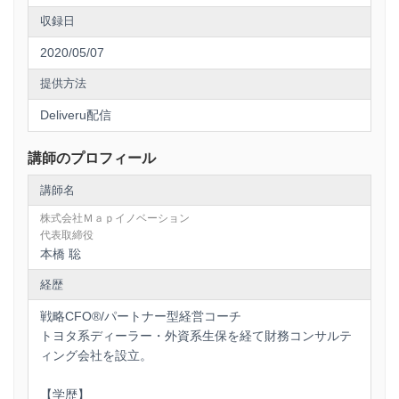
収録日
2020/05/07
提供方法
Deliveru配信
講師のプロフィール
講師名
株式会社Ｍａｐイノベーション
代表取締役
本橋 聡
経歴
戦略CFO®/パートナー型経営コーチ
トヨタ系ディーラー・外資系生保を経て財務コンサルテ
ィング会社を設立。
【学歴】