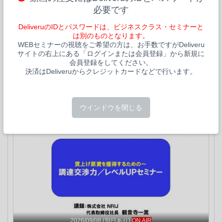
IRENE株式会社
必要です
[ 25316 ]
社長が身を乗り出す！保険営業マンのための「事業承継」
の基礎知識
DeliveruのIDとパスワードは、ビジネスクラス・セミナーと
は別のものとなります。
1時間45分
ライブ配信
:
2026/08/18
·
09/17
·
10/16
他
(8日程)
見逃し配信
:
2026/09/18 00:00～
2026/09/25 23:59
WEBセミナーの視聴をご希望の方は、お手数ですがDeliveru
事業承継と生命保険は密接な関係にありますが、その重要性を
サイトの右上にある「ログインまたは会員登録」から新規に
正しく理解し、経営者に的確に提案できる営業マンは多くあり
会員登録をしてください。
ません。本セミナーでは、事業承継実務の基本から最新の手法
決済はDeliveruからクレジットカードなどで行います。
質問OK
すべての方向け
別日程あり
返金保証
までを網羅し、営業マンが自信を持って顧客にアプローチでき
10,000
円
(税込)
るスキルを身につけます。単なる保険の販売ではなく、事業承
ログインして注文
継のプロセスで不可欠な存在として信頼される営業力を高めま
ウインドウを閉じる
しょう。
2026/09/08
(別日あり)
ON AIR