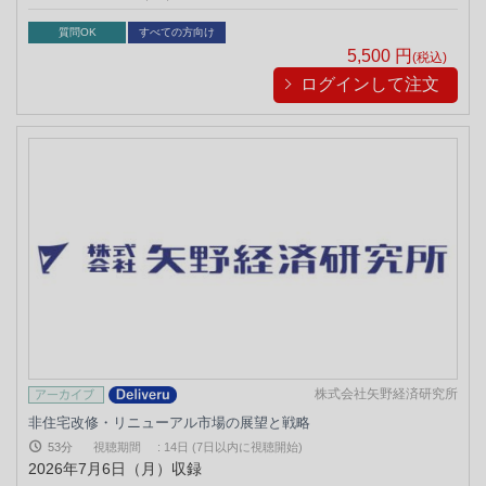
質問OK
すべての方向け
5,500
円
(税込)
ログインして注文
株式会社矢野経済研究所
非住宅改修・リニューアル市場の展望と戦略
53分
視聴期間
:
14日 (7日以内に視聴開始)
2026年7月6日（月）収録