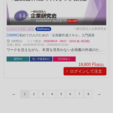
2026/08/19
(別日あり)
ON AIR
一般社団法人企業研究会
[ 25355 ]
初めての人のための「企画書作成スキル」入門講座
1時間5分
ライブ配信
:
2026/08/19
·
09/17
·
10/16
他
(8日程)
見逃し配信
:
2026/09/18 00:00～
2026/09/25 23:59
ワークを交えながら、本質を見失わない企画書の作成のための
スキルを平易に解説します。
質問OK
初～中級者向け
別日程あり
19,800
円
(税込)
ログインして注文
1
2
3
4
5
6
7
8