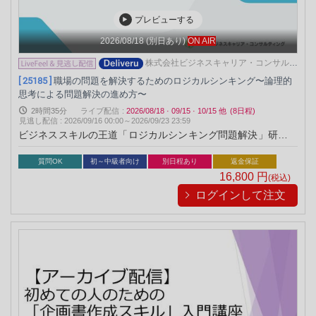
プレビューする
2026/08/18
(別日あり)
ON AIR
株式会社ビジネスキャリア・コンサルテ
ィング
[ 25185 ]
職場の問題を解決するためのロジカルシンキング〜論理的
思考による問題解決の進め方〜
2時間35分
ライブ配信
:
2026/08/18
·
09/15
·
10/15
他
(8日程)
見逃し配信
:
2026/09/16 00:00～
2026/09/23 23:59
ビジネススキルの王道「ロジカルシンキング問題解決」研修を
完全動画化。集合研修をそのまま再現した講義・演習・解説
で、時間と場所を問わずに、ワークスタイルに合わせた学習が
質問OK
初～中級者向け
別日程あり
返金保証
可能です。
16,800
円
(税込)
ログインして注文