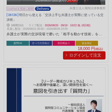
2026/08/20
(別日あり)
ON AIR
弁護士法人飛翔法律事務所
[ 26126 ]
明日から使える「交渉上手な弁護士が実際に使っている交
渉術」
1時間15分
ライブ配信
:
2026/08/20
·
09/18
·
10/22
他
(8日程)
見逃し配信
:
2026/08/21 00:00～
2026/08/28 23:59
弁護士が実際の交渉現場で磨いた「相手を動かす技術」を体系
的に学ぶ実践セミナーです。 ビジネスシーンで応用しやすい汎
用的な交渉術から、クレーム対応や契約交渉に使える高度なテ
質問OK
すべての方向け
別日程あり
返金保証
クニックまで、交渉を成功に導くための要点を具体的に解説。
18,000
円
(税込)
“明日から使える”実践ノウハウが身につきます。
ログインして注文