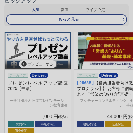
ピックアップ
人気
新着
ライブ予定
もっと見る
プレビューする
プレゼンレベルアップ講座
[ 25638 ]
【営業担当者向け教
2026【中級】
プログラム①】 お客様に信
れる「営業の“あり方”基礎
本講座」
一般社団法人 日本プレゼンテーショ
アクチャーコンサルティング 
ン教育協会
ナー事
11,000
円
44,000
円
(税込)
(税
質問OK
中級者向け
初級者向け
返金保証
返金保証