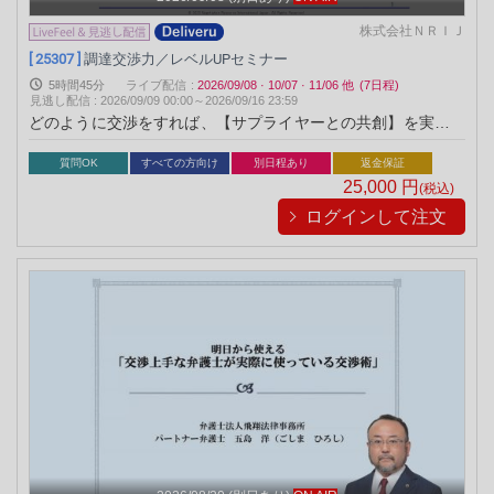
株式会社ＮＲＩＪ
[ 25307 ]
調達交渉力／レベルUPセミナー
5時間45分
ライブ配信
:
2026/09/08
·
10/07
·
11/06
他
(7日程)
見逃し配信
:
2026/09/09 00:00～
2026/09/16 23:59
どのように交渉をすれば、【サプライヤーとの共創】を実現で
きるのかを徹底解説！
質問OK
すべての方向け
別日程あり
返金保証
25,000
円
(税込)
ログインして注文