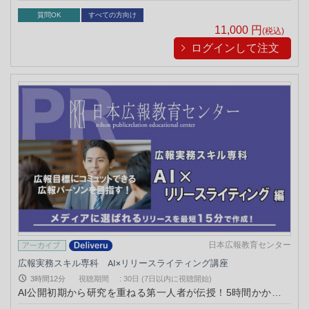
質問OK
すべての方向け
11,000
円
(税込)
ログインして注文
日本広報教育センター
広報実務スキル専科 AI×リリースライティング講座
3時間12分
視聴期間
:
30日 (7日以内に視聴開始)
AI公開初期から研究を重ねる第一人者が伝授！5時間かかるプ
レスリリース作成をわずか15分に短縮し、NHK等への掲載を