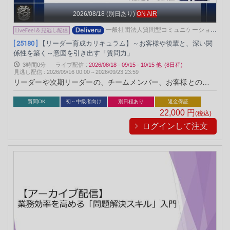
2026/08/18
(別日あり)
ON AIR
一般社団法人質問型コミュニケーション
協会
[ 25180 ]
【リーダー育成カリキュラム】～お客様や後輩と、深い関
係性を築く～意図を引き出す「質問力」
3時間0分
ライブ配信
:
2026/08/18
·
09/15
·
10/15
他
(8日程)
見逃し配信
:
2026/09/16 00:00～
2026/09/23 23:59
リーダーや次期リーダーの、チームメンバー、お客様とのコミ
ュニケーションの質を高めるための「質問力」を磨いていただ
きます
質問OK
初～中級者向け
別日程あり
返金保証
22,000
円
(税込)
ログインして注文