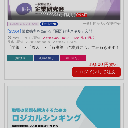
2026/09/03
(別日あり)
ON AIR
一般社団法人企業研究会
[ 25364 ]
業務効率を高める「問題解決スキル」入門
50分
ライブ配信
:
2026/09/03
·
10/02
·
11/04
他
(7日程)
見逃し配信
:
2026/09/04 00:00～
2026/09/11 23:59
「問題」・「原因」・「解決策」の本質について紐解きます！
質問OK
初級者向け
別日程あり
19,800
円
(税込)
ログインして注文