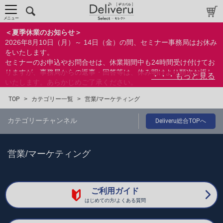
メニュー
＜夏季休業のお知らせ＞
2026年8月10日（月）～ 14日（金）の間、セミナー事務局はお休み
をいたします。
セミナーのお申込やお問合せは、休業期間中も24時間受け付けてお
りますが、事務局からの返事・回答等は、休み明けより順次お返し
いたします。あらかじめご了承ください。
なお、視聴期間内のセミナーについては、通常通りご視聴を頂く事
TOP
>
カテゴリー一覧
>
営業/マーケティング
ができます。
カテゴリーチャンネル
Deliveru総合TOPへ
営業/マーケティング
ご利用ガイド
はじめての方/よくある質問