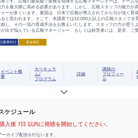
講座です。広報の最前線で業務を指揮する広報マネージャーは、チーム
能力を最大限に高める必要があります。しかし、広報スタッフの能力が
ジャーが多くいます。要因は、日本で広報が導入されてから日が浅く育
ると思われます。そこで、本講座では10,000人以上の広報スタッフを
依頼し、その一流の育成手法をお教えいたします。スタッフの力が思う
果が出ず悩んでいる広報マネージャー、もしくは経営者には、是非、ご
上級者向け
返金保証
カリキュラ
講師の
イベント概
ム/
詳細
プロフィー
要
プログラム
ル
/スケジュール
購入後 7日 以内に視聴を開始してください。
アーカイブ配信を行ないます。