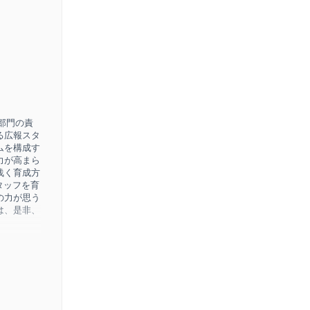
部門の責
る広報スタ
ムを構成す
力が高まら
浅く育成方
タッフを育
の力が思う
は、是非、
部門の責
広報スタッ