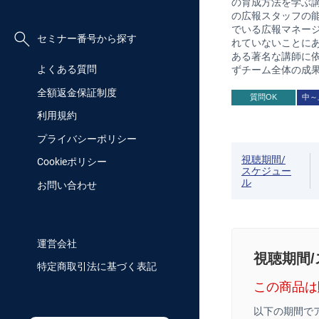
の育成方法を学ぶ
の広報スタッフの
でいる広報マネー
セミナー番号から探す
れていないことにあ
ある著名な講師に
よくある質問
ずチーム全体の成
全額返金保証制度
質問OK
中～
利用規約
プライバシーポリシー
視聴期間/
Cookieポリシー
スケジュー
ル
お問い合わせ
運営会社
視聴期間
特定商取引法に基づく表記
この商品は
以下の期間で