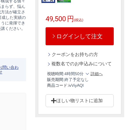
を構成する個々
高まらず、悩ん
成方法が確立さ
49,500
円
育成した実績の
(税込)
ように発揮でき
受講ください。
ログインして注文
クーポンをお持ちの方
複数名でのお申込みについて
お問い合わ
せ
視聴時間:
4時間50分
詳細へ
販売期間:
終了予定なし
商品コード:
ivViyAQl
ほしい物リストに追加