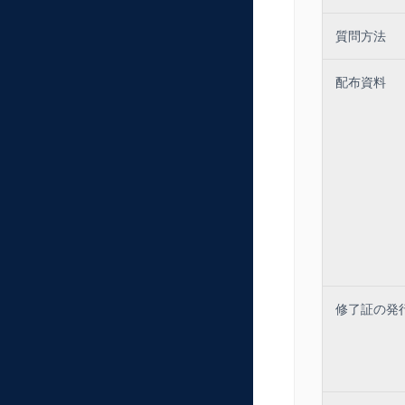
トの井上岳久氏
氏は企業研修や
質問方法
と高評価の人気
配布資料
＜講座内容に関
広報マネージャ
く、広報スタッ
します。
チェックリスト
＜広報スタッフ
部下及びスタッ
（１）スタッフ
修了証の発
（２）スタッフ
（３）スタッフ
（４）スタッフ
（５）スタッフ