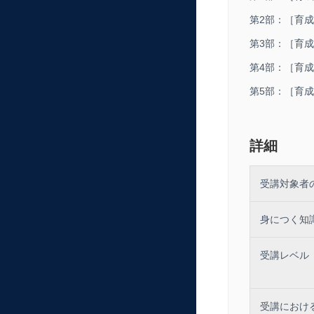
広報の最前線で
第2部：［
大限に高める必
第3部：［
つながるからで
第4部：［
しかし、広報ス
第5部：［育
されるリリース
ないからずいま
われます。
そこで、本講座
詳細
の育成手法をお
ーがマル秘とも
受講対象者
広報スタッフの
しくは経営者に
身につく知
なお、本講座は
でも業務の合間
育成メソッドを
受講レベル
≪講師について
受講におけ
講師は、広報業