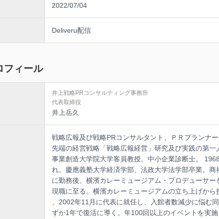
2022/07/04
は基本通りにメディアに対して的確に情報が伝わるリリースを書けますか？
は懇意のメディア２０社以上を確保していますか？
Deliveru配信
はメディアと接する際のロールプレイングをしていますか？
は広報部主導の広報企画の発案をしていますか？
ロフィール
は広報能力が高まる勉強会を自主的にやっていますか？
井上戦略PRコンサルティング事務所
以上にない場合は受講をおススメします。
代表取締役
井上岳久
スキルが育っていない可能性があります。
戦略広報及び戦略PRコンサルタント、ＰＲプランナー
広報マネージャーとして広報スタッフを育成する！
先端の経営戦略「戦略広報経営」研究及び実践の第一
広報スキルが向上する具体的な育成ノウハウを習得！
事業創造大学院大学客員教授。中小企業診断士。 196
れ。慶應義塾大学経済学部、法政大学法学部卒業。商
課題を見い出し対応！
に勤務後、横濱カレーミュージアム・プロデューサー
レベルアップでチームでの高い成果の発揮する！
現職に至る。横濱カレーミュージアムの立ち上げから
、2002年11月に代表に就任し、入館者数減少に悩む
ずか1年で復活に導く。年100回以上のイベントを実施