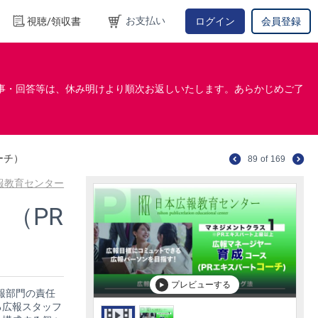
お支払い
視聴/領収書
ログイン
会員登録
事・回答等は、休み明けより順次お返しいたします。あらかじめご了
ーチ）
89
of
169
報教育センター
（PR
プレビューする
報部門の責任
る広報スタッフ