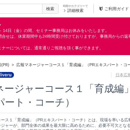
時期やカテゴリーで
検索
ご利用ガイド
詳細検索
＞
月）～ 14日（金）の間、セミナー事務局はお休みをいたします。
問合せは、休業期間中も24時間受け付けておりますが、事務局からの返
ミナーについては、通常通りご視聴を頂く事ができます。
(PR)
>
広報マネージャーコース１「育成編」（PRエキスパート・コ
日本広
ネージャーコース１「育成編」
パート・コーチ）
コース１「育成編」（PRエキスパート・コーチ）とは、現場を率いる広
ージャーが、部門全体の成果を最大限に高めるために、必要不可欠とな