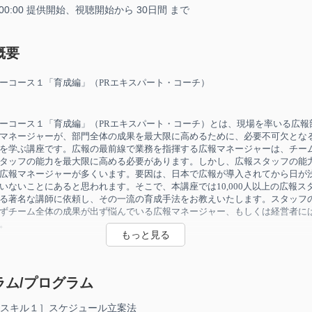
6 00:00 提供開始、
視聴開始から 30日間 まで
概要
ーコース１「育成編」（
PR
エキスパート・コーチ）
ーコース１「育成編」（
PR
エキスパート・コーチ）とは、現場を率いる広報
マネージャーが、部門全体の成果を最大限に高めるために、必要不可欠とな
を学ぶ講座です。広報の最前線で業務を指揮する広報マネージャーは、チー
タッフの能力を最大限に高める必要があります。しかし、広報スタッフの能
広報マネージャーが多くいます。要因は、日本で広報が導入されてから日が
いないことにあると思われます。そこで、本講座では
10,000
人以上の広報ス
る著名な講師に依頼し、その一流の育成手法をお教えいたします。スタッフ
ずチーム全体の成果が出ず悩んでいる広報マネージャー、もしくは経営者に
。
ーコース１「育成編」（
PR
エキスパート・コーチ）とは、現場を率いる広報
マネージャーが、部門全体の成果を最大限に高めるために必要不可欠となる
ラム/プログラム
学ぶ講座です。
育成スキル１］スケジュール立案法