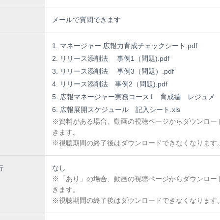
（井上戦略
PR
コンサルティング事務所代表）を招聘し担当いただいておりま
公開講座で年間
100
以上を担当し著書は
20
冊を超える売れっ子で、説明がわ
メールで質問できます
講師でもあります。
マネージャー 広報力育成チェックシート.pdf
して＞
リリース添削法 事例1（問題).pdf
ーとしてチームのスタッフを育成する方法を学びます。総合的な理論を学ぶ
リリース添削法 事例3（問題）.pdf
フが広報を実行する上で成果がでない要因を分析し、解析した上で、その弱
リリース添削法 事例2（問題).pdf
広報マネージャー実務コース1 育成編 レジュメ .
を用いて広報スキルの課題を抽出し対策していきます。
広報展開スケジュール 記入シート.xls
※資料がある場合、動画の視聴ページからダウンロー
が育っているか？「チェックリスト」＞
きます。
※視聴期間の終了後はダウンロードできなくなります
フが広報部で活躍できているか、次のチェックリストで確認してみてくださ
は広報でイキイキと働いていますか？また使命感をもって業務にあたってい
行
なし
は担当する商品などの広報戦略と広報計画を策定していますか？
※「あり」の場合、動画の視聴ページからダウンロー
は案件ごとに広報展開スケジュールを作成し実施していますか？
きます。
※視聴期間の終了後はダウンロードできなくなります
は社内の各部から情報を定期的に継続的して収集していますか？
はメディアが興味を持つニュースのポイントを捉えていますか？