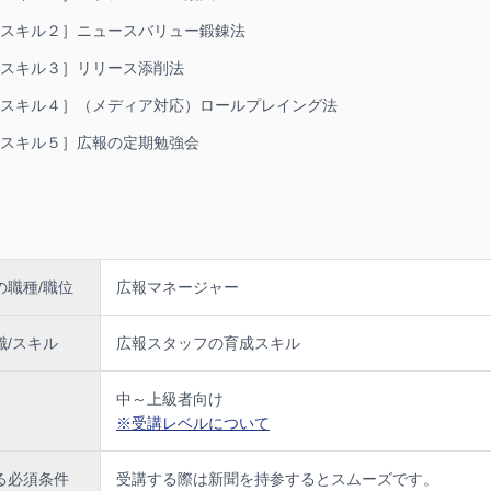
業務を指揮するマネージャーは、広報チームを構成する個々の広報スタッフ
育成スキル２］ニュースバリュー鍛錬法
要があります。個々のスタッフの業務遂行能力の総和がチーム全体のパフォ
育成スキル３］リリース添削法
す。
育成スキル４］（メディア対応）ロールプレイング法
タッフの能力が高まらず、悩んでいる広報マネージャーが多くいます。メデ
成スキル５］広報の定期勉強会
作成などの広報基本業務さえできない広報スタッフに頭を抱えているマネー
す。日本で広報が導入されてから日が浅く育成方法が確立されていないこと
では
10,000
人以上の広報スタッフを育成した実績のある著名な講師に依頼し
教えいたします。多くのチームを率いて成果を上げているマーケティング
PR
いえるノウハウを余すことなく公開します。
の職種/職位
広報マネージャー
力が思うように発揮できずチーム全体の成果が出ずに悩んでいる広報マネー
、是非、一度、学んでいただきたい講座です。
識/スキル
広報スタッフの育成スキル
オンライン講座のため、多忙な広報の現場でなかなか時間が取れない広報マ
にどこにいても受講でき、短時間で効率的にノウハウを習得できます。広報
約
5
時間の速習で習得できる貴重な講座です。
中～上級者向け
※受講レベルについて
≫
る必須条件
受講する際は新聞を持参するとスムーズです。
界でナンバーワンと呼び声高いマーケティング
PR
プランナーであり広報コン