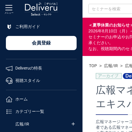
メニュー
＜夏季休業のお知らせ
ご利用ガイド
2026年8月10日（
特長
セミナーのお申込やお
会員登録
承ください。
なお、視聴期間内のセ
視聴
スタイル
TOP
>
広報/IR
>
広報
Deliveruの特長
ホーム
視聴スタイル
広報マ
カテゴリ
ホーム
エキス
セミナー
カテゴリー一覧
番号検索
広報マネージャー
広報/IR
者である広報マネ