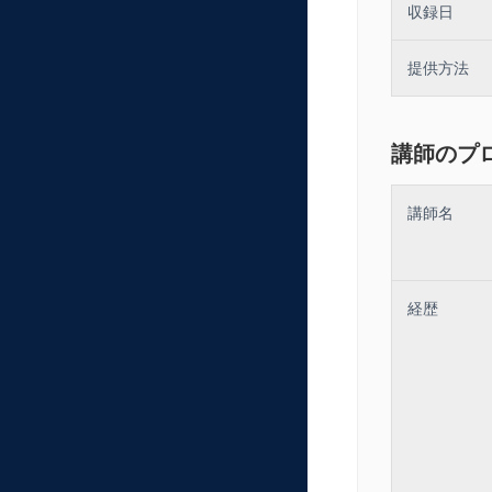
収録日
（６）スタッフ
（７）スタッフ
提供方法
（８）スタッフ
（９）スタッフ
講師のプ
（
10
）スタッフ
講師名
「
YES
」が７個
スタッフの広報
経歴
＜講座の目的＞
１、スタッフの
２、広報業務の
３、スタッフの