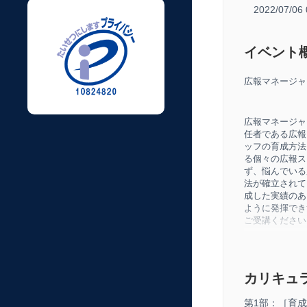
2022/07/0
イベント
広報マネージャ
広報マネージャ
任者である広報
ッフの育成方法
る個々の広報ス
ず、悩んでいる
法が確立されて
成した実績のあ
ように発揮でき
ご受講ください
広報マネージャ
任者である広報
カリキュ
フの育成方法を
第1部：［