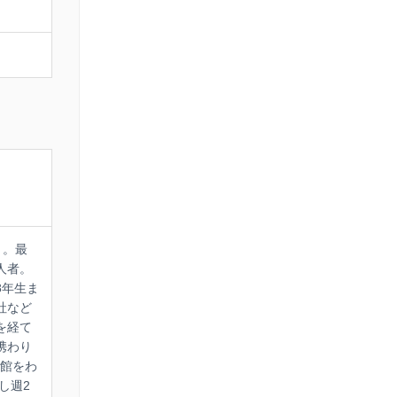
 。最
人者。
8年生ま
社など
を経て
携わり
同館をわ
し週2