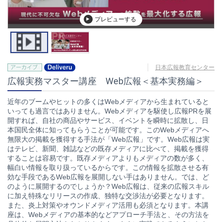
プレビューする
日本広報教育センター
広報実務マスター講座 Web広報＜基本実務編＞
近年のブームやヒットの多くはWebメディアから生まれていると
いっても過言ではありません。Webメディアを駆使し広報PRを展
開すれば、自社の商品やサービス、イベントを瞬時に拡散し、日
本国民全体に知ってもらうことが可能です。このWebメディアへ
無限大の掲載を獲得する手法が「Web広報」です。Web広報は実
はテレビ、新聞、雑誌などの既存メディアに比べて、掲載を獲得
することは容易です。既存メディアよりもメディアの数が多く、
幅白い情報を取り扱っているからです。この情報を拡散させる有
効な手段であるWeb広報を展開しない手はありません。では、ど
のように展開するのでしょうか？Web広報は、従来の広報スキル
に加え特殊なリリースの作成、独特な交渉法が必要となります。
また、炎上対策やオウンドメディア活用も必須となります。本講
座は、Webメディアの基本的などアプローチ手法と、その方法を