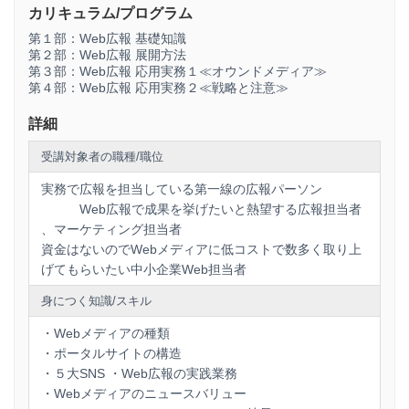
カリキュラム/プログラム
この情報を拡散させる有効な手段であるWeb広報を展開しな
第１部：Web広報 基礎知識
い手はありません。
第２部：Web広報 展開方法
では、どのように展開するのでしょうか？
第３部：Web広報 応用実務１≪オウンドメディア≫
第４部：Web広報 応用実務２≪戦略と注意≫
Web広報は、従来の広報スキルに加え特殊なリリースの作
成、独特な交渉法が必要となります。また、炎上対策やオウ
詳細
ンドメディア活用も必須となります。
本講座は、Webメディアの基本的などアプローチ手法と、そ
受講対象者の職種/職位
の方法を具体的な展開方法をわかりやすく、すぐに実践でき
るようにした講座となります。
実務で広報を担当している第一線の広報パーソン
Web広報で成果を挙げたいと熱望する広報担当者
、マーケティング担当者
＜対象＞実務で広報を担当している第一線の広報パーソン
資金はないのでWebメディアに低コストで数多く取り上
Web広報で成果を挙げたいと熱望する広報担当
げてもらいたい中小企業Web担当者
者、マーケティング担当者
身につく知識/スキル
資金はないのでWebメディアに低コストで数多
く取り上げてもらいたい中小企業Web担当者
・Webメディアの種類
・ポータルサイトの構造
・５大SNS ・Web広報の実践業務
本講座はオンライン講座のため、広報やマーケティングの現
・Webメディアのニュースバリュー
場で活躍する、なかなか時間が取れないビジネスパーソンで