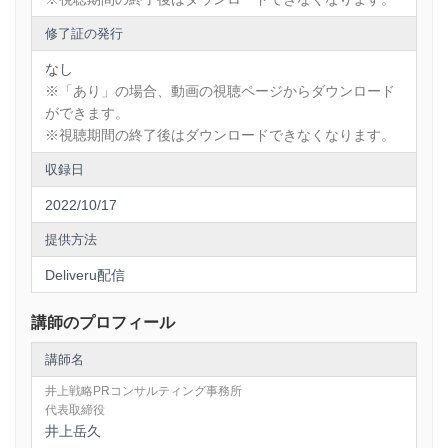
＜講座内容に関して＞
修了証の発行
Web広報における知識を学ぶだけでなく、Web広報を明日か
ら実践できる具体的な展開方法をレクチャーします。
なし
※「あり」の場合、動画の視聴ページからダウンロード
Web広報を実務で実行する際に必要な事項を２０項目にわか
りやすくまとめました。この項目を詳細かつ丁寧にポイント
ができます。
解説していきますので、Web広報を確実に習得できます。
※視聴期間の終了後はダウンロードできなくなります。
収録日
＜Web広報の必要20項目＞
2022/10/17
①Webメディアとは何か？
提供方法
②Webメディアの種類を把握せよ！
Deliveru配信
③ポータルサイトの構造はどのようになっているか？
④５大SNSとは？
講師のプロフィール
⑤Web広報の実践業務は何か？
講師名
⑥Webメディアのニュースは何か？
井上戦略PRコンサルティング事務所
⑦ニュースバリューにおけるWEBの特長！
代表取締役
⑧Webメディアの5大広報コンテンツとは？
井上岳久