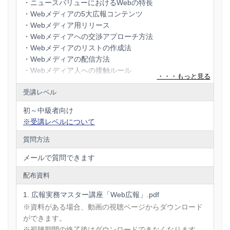
・ニュースバリューにおけるWebの特長
も多忙な業務の合間にどこにいても受講でき、短時間で効率
的にノウハウを習得できます。広報部はもちろん、マーケテ
・Webメディアの5大広報コンテンツ
ィング部、経営企画や広告関連部署の方でも、「Web広報」
・Webメディア用リリース
をマスターしたいというビジネスパーソンにも短時間で無理
・Webメディアへの交渉アプローチ方法
なく習得できます。
・Webメディアのリストの作成法
本講座は「Web広報」で多数の実績のある一流マーケティン
・Webメディアの配信方法
グPRプランナーがマル秘ともいえるそのノウハウを余すこと
・Webメディア人への接触ルール
なくレクチャーするとともに、Web広報のメソッドを約5時
・オウンドメディアのライティング技術
間の速習で習得できる貴重な講座です。
受講レベル
・Web広報における情報拡散戦略
なお、テレビや新聞などの既存メディアの基本広報をマスタ
・Web広報を展開する上での注意点
ーした上での応用の広報となります。
初～中級者向け
※受講レベルについて
≪ 講師について ≫
質問方法
講師は、広報業界でナンバーワンと呼び声高いマーケティン
メールで質問できます
グPRプランナーでありWeb広報でも多数の実績を有する広報
コンサルタントの井上岳久氏（井上戦略PRコンサルティング
配布資料
事務所代表）を招聘し担当いただいております。井上氏は企
業研修や公開講座で年間100以上を担当し著書は20冊を超え
広報実務マスター講座「Web広報」.pdf
る売れっ子で、説明がわかりやすいと高評価の人気講師でも
※資料がある場合、動画の視聴ページからダウンロード
あります。
ができます。
※視聴期間の終了後はダウンロードできなくなります。