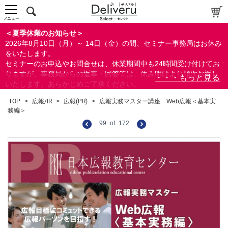
メニュー
＜夏季休業のお知らせ＞
2026年8月10日（月）～ 14日（金）の間、セミナー事務局はお休み
をいたします。
セミナーのお申込やお問合せは、休業期間中も24時間受け付けてお
りますが、事務局からの返事・回答等は、休み明けより順次お返し
いたします。あらかじめご了承ください。
なお、視聴期間内のセミナーについては、通常通りご視聴を頂く事
TOP
>
広報/IR
>
広報(PR)
>
広報実務マスター講座 Web広報＜基本実
ができます。
務編＞
99
of
172