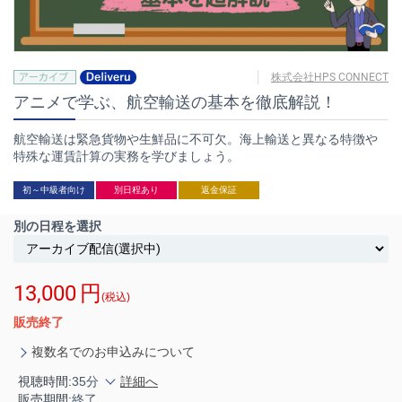
株式会社HPS CONNECT
アニメで学ぶ、航空輸送の基本を徹底解説！
航空輸送は緊急貨物や生鮮品に不可欠。海上輸送と異なる特徴や
特殊な運賃計算の実務を学びましょう。
初～中級者向け
別日程あり
返金保証
別の日程を選択
13,000
円
(税込)
販売終了
複数名でのお申込みについて
視聴時間:
35分
詳細へ
販売期間:
終了