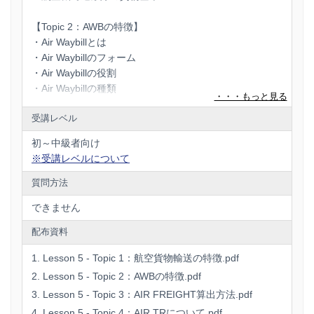
【Topic 2：AWBの特徴】
・Air Waybillとは
・Air Waybillのフォーム
・Air Waybillの役割
・Air Waybillの種類
・Air Waybillの発行の流れ
受講レベル
・Air Waybillの記載内容
初～中級者向け
【Topic 3：AIR FREIGHT算出方法】
※受講レベルについて
・IATAについて
・運賃率の種類
質問方法
・実重量とは
できません
・容積重量とは
・容積重量の算出方法
配布資料
・航空運賃の算出方法
・航空運賃以外の諸費用について
Lesson 5 - Topic 1：航空貨物輸送の特徴.pdf
Lesson 5 - Topic 2：AWBの特徴.pdf
【Topic 4：AIR T/Rについて】
Lesson 5 - Topic 3：AIR FREIGHT算出方法.pdf
・AIR T/Rとは
Lesson 5 - Topic 4：AIR TRについて.pdf