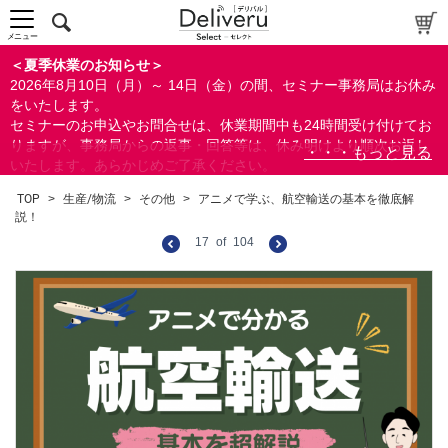
メニュー
＜夏季休業のお知らせ＞
2026年8月10日（月）～ 14日（金）の間、セミナー事務局はお休み
をいたします。
セミナーのお申込やお問合せは、休業期間中も24時間受け付けてお
りますが、事務局からの返事・回答等は、休み明けより順次お返し
いたします。あらかじめご了承ください。
なお、視聴期間内のセミナーについては、通常通りご視聴を頂く事
TOP
>
生産/物流
>
その他
>
アニメで学ぶ、航空輸送の基本を徹底解
ができます。
説！
17
of
104