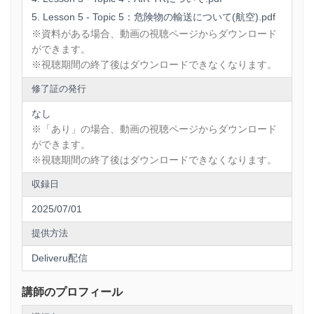
・AIR T/Rの必要性
Lesson 5 - Topic 5：危険物の輸送について(航空).pdf
・AIR T/Rの役割
※資料がある場合、動画の視聴ページからダウンロード
・AIR T/R提出のタイミング
ができます。
・AIR T/RとL/Gの違い
※視聴期間の終了後はダウンロードできなくなります。
【Topic 5：危険物の輸送について(航空)】
修了証の発行
・危険物とは
・危険物の国際ルール
なし
・輸送要件の確認
※「あり」の場合、動画の視聴ページからダウンロード
・危険物の分類
ができます。
・危険物の輸送手順
※視聴期間の終了後はダウンロードできなくなります。
・容器の選定・包装物のマーク、ラベリング
収録日
・危険物申告書の作成
2025/07/01
提供方法
Deliveru配信
講師のプロフィール