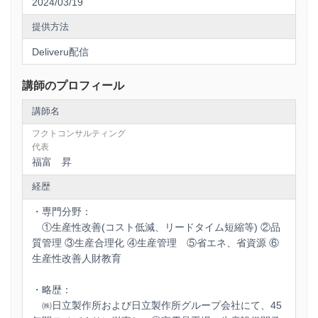
2024/03/19
提供方法
Deliveru配信
講師のプロフィール
講師名
フクトコンサルティング
代表
福富 昇
経歴
・専門分野：
①生産性改善(コスト低減、リードタイム短縮等) ②品
質管理 ③生産合理化 ④生産管理 ⑤省エネ、省資源 ⑥
生産性改善人財教育
・略歴：
㈱日立製作所および日立製作所グループ会社にて、45