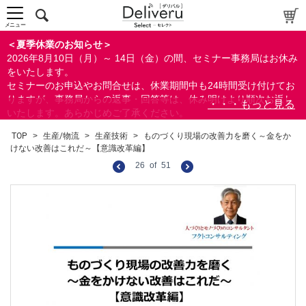
メニュー
＜夏季休業のお知らせ＞
2026年8月10日（月）～ 14日（金）の間、セミナー事務局はお休み
をいたします。
セミナーのお申込やお問合せは、休業期間中も24時間受け付けてお
りますが、事務局からの返事・回答等は、休み明けより順次お返し
いたします。あらかじめご了承ください。
なお、視聴期間内のセミナーについては、通常通りご視聴を頂く事
TOP
>
生産/物流
>
生産技術
>
ものづくり現場の改善力を磨く～金をか
ができます。
けない改善はこれだ～【意識改革編】
26
of
51