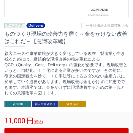
一般社団法人東京技術士会
ものづくり現場の改善力を磨く～金をかけない改善
はこれだ～【意識改革編】
顧客ニーズや事業環境が大きく変化している現在、製造業が生き
残るためには、継続的な現場改善の積み重ねによる
QCD（Quality、Cost、Deliｖery）の強化が必要です。現場改善と
いうと、自動化、ＩＴ化に走る企業が多いのですが、その前に、
従来の固定観念を捨て、ＩＥ手法等によるムダのない生産方式に
変革していく必要があります。現場改善は金をかけずに知恵でで
きます。本講座では、金をかけずに現場改善するための第一歩と
しての意識改革を図ります。
質問OK
初～中級者向け
返金保証
11,000
円
(税込)