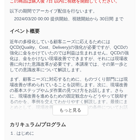
この商品は購入後 7日 以内に視聴を開始してください。
以下の期間でアーカイブ配信を行ないます。
2024/03/20 00:00 提供開始、
視聴開始から 30日間 まで
イベント概要
近年の多様化している顧客ニーズに応えるためには
QCD(Quality、Cost、Delivery)の強化が必要ですが、QCDの
強化に金をかけていたのでは利益は生まれません。QCDの強
化は、金をかけない現場改善でできますが、それには現場改
善に向けた意識改革が必要です。本講座では、その第一歩と
しての意識改革について解説します。
まず、顧客ニーズに対応するために、ものづくり部門には現
場改善が求められていることを説明します。次に、現場改善
の基本ステップやムダ作業の見つけ方をお話します。さら
に、現場改善を進めるための固定観念からどうやって脱却す
るのかを、事例を交えてわかりやすく解説します。最後にま
とめとして、現場改善を成功させるための条件についてお話
します。金をかけないで現場改善ができる考え方が習得でき
ます。
カリキュラム/プログラム
１. はじめに