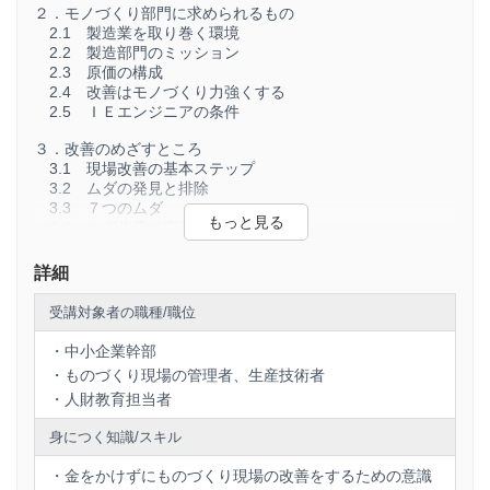
２．モノづくり部門に求められるもの
2.1 製造業を取り巻く環境
2.2 製造部門のミッション
2.3 原価の構成
2.4 改善はモノづくり力強くする
2.5 ＩＥエンジニアの条件
３．改善のめざすところ
3.1 現場改善の基本ステップ
3.2 ムダの発見と排除
3.3 ７つのムダ
3.4 ムダ作業の事例
3.5 ７ゼロ
詳細
４．固定観念からの脱却
4.1 現場改善の基本精神
受講対象者の職種/職位
4.2 「下手な困り方」と「上手な困り方」
4.3 部分最適から全体最適へ
・中小企業幹部
4.4 部品の運搬と供給
・ものづくり現場の管理者、生産技術者
・人財教育担当者
５．おわりに
5.1 改善の心構え
身につく知識/スキル
5.2 現場改善成功の条件
5.3 おわりに
・金をかけずにものづくり現場の改善をするための意識