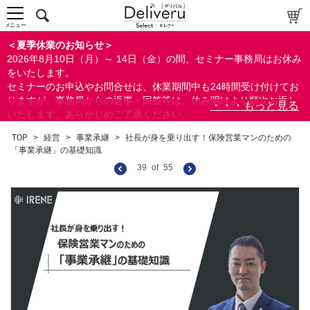
メニュー
＜夏季休業のお知らせ＞
2026年8月10日（月）～ 14日（金）の間、セミナー事務局はお休み
をいたします。
セミナーのお申込やお問合せは、休業期間中も24時間受け付けてお
りますが、事務局からの返事・回答等は、休み明けより順次お返し
いたします。あらかじめご了承ください。
なお、視聴期間内のセミナーについては、通常通りご視聴を頂く事
TOP
>
経営
>
事業承継
>
社長が身を乗り出す！保険営業マンのための
ができます。
「事業承継」の基礎知識
39
of
55