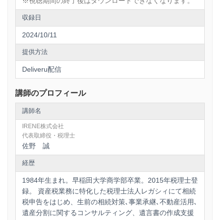
※視聴期間の終了後はダウンロードできなくなります。
収録日
2024/10/11
提供方法
Deliveru配信
講師のプロフィール
講師名
IRENE株式会社
代表取締役・税理士
佐野 誠
経歴
1984年⽣まれ。早稲⽥⼤学商学部卒業。2015年税理⼠登
録。 資産税業務に特化した税理⼠法⼈レガシィにて相続
税申告をはじめ、⽣前の相続対策､事業承継､不動産活⽤､
遺産分割に関するコンサルティング、遺⾔書の作成⽀援