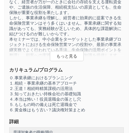
なく、経営者が万が一のときに会社の存続を支える運転資金
や、ご遺族の生活保障、相続税支払いの原資としても、生命
保険が重要な役割を果たします。
しかし、事業承継を理解し、経営者に効果的に提案できる生
命保険営業マンはそう多くはいません。事業承継に関する知
識があっても、実務経験が乏しいため、具体的な課題解決に
結びつけるのが難しいからです。
本セミナーでは、中小企業をターゲットとした事業承継プロ
ジェクトにおける生命保険営業マンの役割や、最新の事業承
継実務でよく行われている手法、生命保険の活用ポイントを
整理し、顧客への実践的な提案に役立つ知識を提供します。
生命保険の営業マンとして、単に生命保険を販売することが
目的ではなく、「事業承継を進める上で必然的に生命保険が
カリキュラム/プログラム
必要になる」ことを理解し、経営者に寄り添った提案ができ
るようになることを目指します。
０.事業承継におけるプランニング
１.相続・事業承継の基本アプローチ
２.王道！相続時精算課税の活用法
３.知っておきたい持株会社の基礎知識
４.本当は怖い！役員退職金の落とし穴
５.もしもの時の備えは死亡退職金で
６.黄金株はもう古い？議決権対策まとめ
詳細
受講対象者の職種/職位