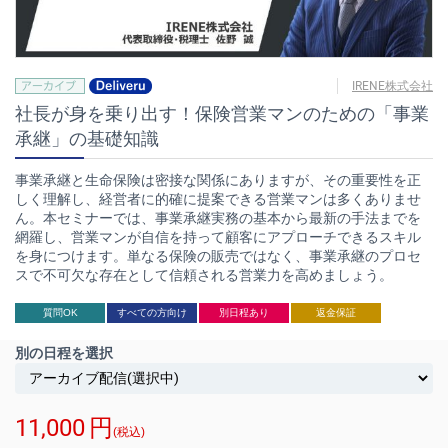
IRENE株式会社
社長が身を乗り出す！保険営業マンのための「事業
承継」の基礎知識
事業承継と生命保険は密接な関係にありますが、その重要性を正
しく理解し、経営者に的確に提案できる営業マンは多くありませ
ん。本セミナーでは、事業承継実務の基本から最新の手法までを
網羅し、営業マンが自信を持って顧客にアプローチできるスキル
を身につけます。単なる保険の販売ではなく、事業承継のプロセ
スで不可欠な存在として信頼される営業力を高めましょう。
質問OK
すべての方向け
別日程あり
返金保証
別の日程を選択
11,000
円
(税込)