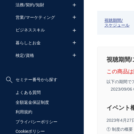
法務/契約/知財
営業/マーケティング
視聴期間/
スケジュール
ビジネススキル
暮らしとお金
検定/資格
視聴期間
この商品は
セミナー番号から探す
以下の期間で
2023/09/0
よくある質問
全額返金保証制度
イベント
利用規約
2023年4月
プライバシーポリシー
① 制度の概要
Cookieポリシー