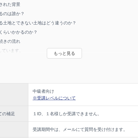
設された背景
きるのは誰か？
きる土地とできない土地はどう違うのか？
のくらいかかるのか？
手続きの流れ
しています。
地国庫帰属制度と一般の不動産取引との兼ね合いについて、不動産業者
）に対するアプローチやコンサルティングの手法についても考察してい
中級者向け
約47分
※受講レベルについて
ての補足
１ID、１名様しか受講できません。
受講期間中は、メールにて質問を受け付けます。