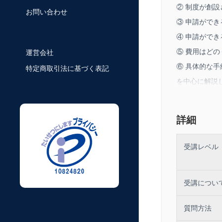
② 制度が創
お問い合わせ
③ 申請がで
④ 申請がで
⑤ 費用はど
運営会社
⑥ 具体的な
特定商取引法に基づく表記
を中心に解説
また、相続土
詳細
続人（お客様
受講レベル
本編収録時間:
受講につい
質問方法