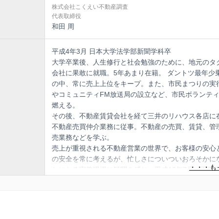
株式会社こくえい不動産調査
代表取締役
和田 周
平成4年3月 日本大学法学部新聞学科卒
大学卒業後、人生修行と社会勉強のために、地元のタ
会社に果敢に就職。5年あまり在籍。 ダントツ最年少
の中、常に売上上位をキープ。また、市民まつりの実
やコミュニティFM放送局の設立など、市民ボランテ
燃える。
その後、不動産賃貸会社を経て三井のリハウス各店に
不動産売買仲介業務に従事。不動産の売買、賃貸、管
売業務などを学ぶ。
売上が重視される不動産営業の世界で、お客様の安心
の安全を常に考えるが、忙しさについついおろそかに
ちになる実務現場に疑問を感じ、平成18年7月に不動
の取引支援、調査アウトソーシング受託を主業務とす
くえい不動産調査」を設立。平成24年1月に法人化。
至る。