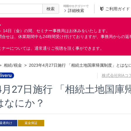
時期やカテゴリーで
検索
ご利用ガイド
詳細検索
＞
月）～ 14日（金）の間、セミナー事務局はお休みをいたします。
問合せは、休業期間中も24時間受け付けておりますが、事務局からの返
ミナーについては、通常通りご視聴を頂く事ができます。
>
相続/税金
>
2023年4月27日施行 「相続土地国庫帰属制度」とはな
株式会社RIA
年4月27日施行 「相続土地国庫
はなにか？
級者向け
返金保証