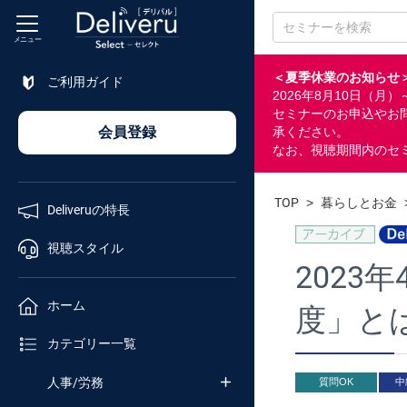
メニュー
＜夏季休業のお知らせ
ご利用ガイド
2026年8月10日（
特長
セミナーのお申込やお
会員登録
承ください。
なお、視聴期間内のセ
視聴
スタイル
TOP
>
暮らしとお金
Deliveruの特長
ホーム
視聴スタイル
2023
カテゴリ
ホーム
度」と
セミナー
カテゴリー一覧
番号検索
人事/労務
質問OK
中