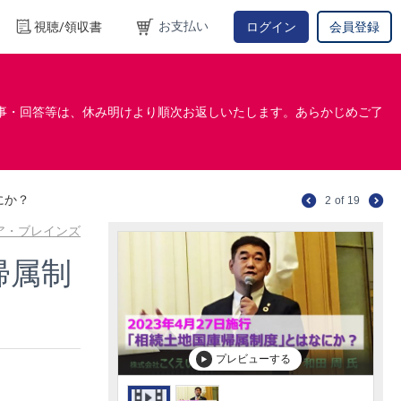
お支払い
視聴/領収書
ログイン
会員登録
事・回答等は、休み明けより順次お返しいたします。あらかじめご了
にか？
2
of
19
コア・ブレインズ
帰属制
プレビューする