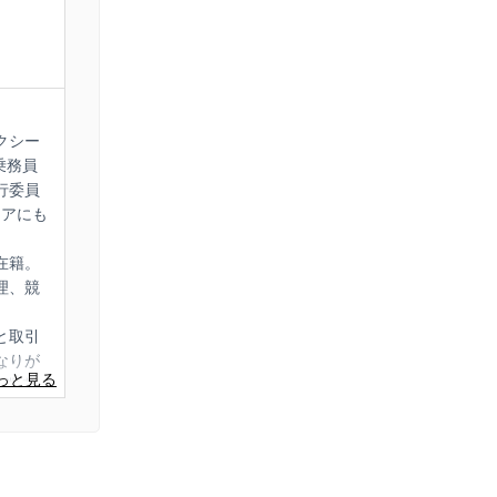
クシー
乗務員
行委員
ィアにも
在籍。
理、競
と取引
なりが
産業者
る「こ
現在に