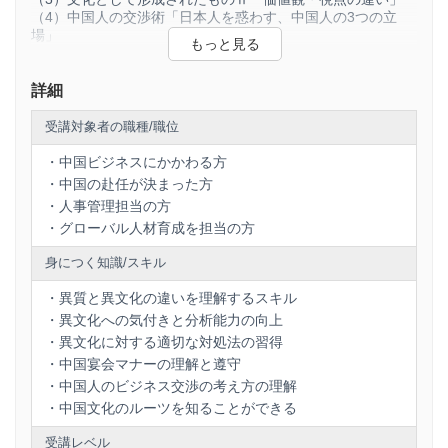
（4）中国人の交渉術「日本人を惑わす、中国人の3つの立
場」
（5）どっちもどっちと誤解の産物
＜まとめ＞
Ⅰ.中国人のビジネス交渉の考え方
詳細
Ⅱ.行動パターン：「まず～してみよう！」
【3】中国文化のルーツを知る
受講対象者の職種/職位
（1）中国人の“愛国心”とアイデンティティ
（2）中国人の国家観と官民の関係
・中国ビジネスにかかわる方
・中国の赴任が決まった方
・人事管理担当の方
・グローバル人材育成を担当の方
身につく知識/スキル
・異質と異文化の違いを理解するスキル
・異文化への気付きと分析能力の向上
・異文化に対する適切な対処法の習得
・中国宴会マナーの理解と遵守
・中国人のビジネス交渉の考え方の理解
・中国文化のルーツを知ることができる
受講レベル