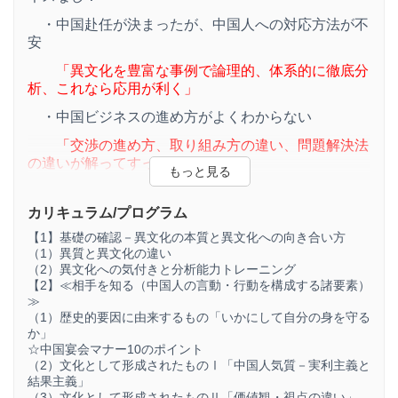
・中国赴任が決まったが、中国人への対応方法が不
安
「異文化を豊富な事例で論理的、体系的に徹底分
析、これなら応用が利く」
・中国ビジネスの進め方がよくわからない
「交渉の進め方、取り組み方の違い、問題解決法
の違いが解ってすっきり」
・人事管理で様々な問題が発生、一体何が原因か
カリキュラム/プログラム
「評価ポイントの設定に問題があった。中国人の
【1】基礎の確認－異文化の本質と異文化への向き合い方
短所が長所に見えてくる」
（1）異質と異文化の違い
（2）異文化への気付きと分析能力トレーニング
【2】≪相手を知る（中国人の言動・行動を構成する諸要素）
≫
（1）歴史的要因に由来するもの「いかにして自分の身を守る
か」
☆中国宴会マナー10のポイント
（2）文化として形成されたものⅠ「中国人気質－実利主義と
結果主義」
（3）文化として形成されたものⅡ「価値観・視点の違い」