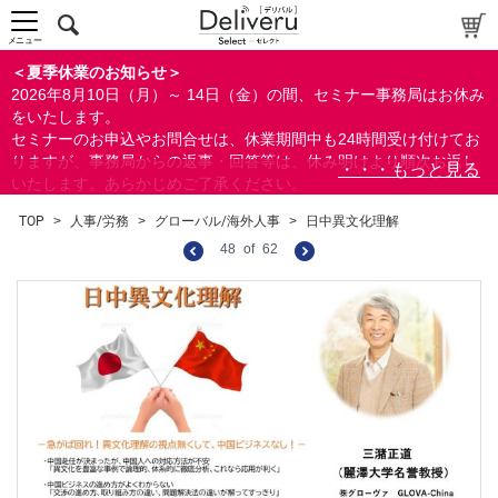
メニュー
＜夏季休業のお知らせ＞
2026年8月10日（月）～ 14日（金）の間、セミナー事務局はお休み
をいたします。
セミナーのお申込やお問合せは、休業期間中も24時間受け付けてお
りますが、事務局からの返事・回答等は、休み明けより順次お返し
いたします。あらかじめご了承ください。
なお、視聴期間内のセミナーについては、通常通りご視聴を頂く事
TOP
>
人事/労務
>
グローバル/海外人事
>
日中異文化理解
ができます。
48
of
62