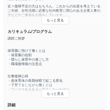
近々復帰予定の方はもちろん、これからの出産を考えている
ご夫婦、女性活躍に必要な社内教育に関心のある企業人事の
方などのご参加をお待ちしています。
【この講座の特徴】
カリキュラム/プログラム
①ワーキングマザーデビューではなく、共働きデビューを応
援！
講師ご挨拶
②バリキャリでもゆるキャリでもない、これまでにない女性
のキャリア形成法が学べる
③子育ても仕事も自分達らしく持続可能な形を作るメソッド
保育園に預けて働くとは
④録画配信があるので突然の予定変更も安心！復習も可能で
・保育園の役割
す
・慣らし保育中の過ごし方
⑤働く母の罪悪感を軽減し、仕事で活躍する土台を作れる
・職場復帰後の注意点
【”次世代型”ワーキングマザーが持っているもの】
仕事復帰心得
☑互いを尊重し合えるパートナー
・産休育休の長期休暇で起こる変化
☑愛しい子どもとの時間
・子育てをしながら働くとは
☑仕事のやりがい
・ワーママあるあるに染まらないために
☑子どもと自分の成長の喜び
☑生活への満足感
☑自分を満たし成長させてくれる私時間
共働き家庭のルール
詳細
・共働き3タイプ