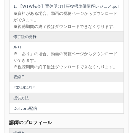
【WTW協会】育休明け仕事復帰準備講座レジュメ.pdf
※資料がある場合、動画の視聴ページからダウンロード
Q.会社の補助を利用して受講をしたいのですが…
ができます。
必要な提出書類等がある場合は
※視聴期間の終了後はダウンロードできなくなります。
WTW協会事務局（info＠womantowork.com）までご連
絡ください。
修了証の発行
講師経由のご連絡でも問題ありません。
あり
※「あり」の場合、動画の視聴ページからダウンロード
Q.受講修了証等の発行はありますか？
ができます。
はい、動画視聴画面の「修了証」よりダウンロードが可
※視聴期間の終了後はダウンロードできなくなります。
能です。
収録日
2024/04/12
Q. ビジネス系の講座の初心者ですが大丈夫でしょうか？
提供方法
はい、大丈夫です！
体験しながら学ぶ実践的なカリキュラムを組んでおりま
Deliveru配信
すので安心してご参加ください。
講師のプロフィール
Q. 会社で研修として実施をお願いしたいです。