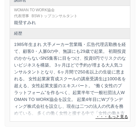
講師名
ご検討いただき、ありがとうございます。
WOMAN TO WORK協会
WTW協会事務局（info＠womantowork.com）までご連
代表理事
BSWトップコンサルタント
絡ください。
能登すみれ
経歴
Q.講座を自分でも利用したいのですが…
1985年生まれ 大手メーカー営業職・広告代理店勤務を経
講座開催は研修を受けたSMART WOMAN®メンターのみ
て、顧客0・人脈0の中、無謀にも29歳で起業。 初期投資
実施可能となっております。
のかからないSNS集客に目をつけ、投資0円でリスクのな
社内での研修実施、個人への提供、社員研修講師として
いビジネスを構築。 3ヶ月ほどで予約が埋まる大人気コ
提供も可能となります。
ンサルタントとなり、6ヶ月間で250名以上の生徒に恵ま
れる。 女性起業家育成スクールの講座受講生は1000名を
超える、女性起業支援のエキスパート。 “働く女性のプ
ラットフォーム”を作るべく、起業半年で一般社団法人W
OMAN TO WORK協会を設立。 起業4年目にWブランデ
ィング株式会社を設立し、現在は二つの法人の代表を務
めている。 多くの働く女性と接する中で「女性の働き方
は女性自身の力で変えていく必要がある」と気付き、 女
性を育てられる女性リーダーの育成こそが女性活躍を進
める重要なポイントと定め 課題解決能力を磨く女性向け