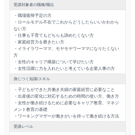
・イライラワーママ、モヤモヤワーママが生まれる理由
受講対象者の職種/職位
・家庭経営という考え方
・職場復帰予定の方
ワーキングマザー仕事術
・ロールモデル不在でこれからどうしたらいいかわから
・女性のキャリアと働きがい
ない方
・パートナー、職場への意思表示
・仕事も子育てもどちらも諦めたくない方
・部署内でのコミュニケーション
・家庭経営力を磨きたい方
・子どもの体調不良時の対応
・イライラワーママ、モヤモヤワーママになりたくない
方
ワーキングマザーセルフマネジメント
・女性のキャリア構築について学びたい方
・休日の使い方
・女性活躍に力を入れたいと考えている企業人事の方
・有給の使い方
・制度の使い方
身につく知識/スキル
・メンテナンス、セルフケアの重要性
・自分時間の作り方
・子どもができた共働き夫婦の家庭経営に必要なこと
・余裕無しワーママにならないためのチェックポイント
・出産後の変化に対応するための時間の使い方、働き方
・女性が働き続けるために必要なキャリア教育、マネジ
目標設定
メント教育の基礎
・自分達が目指す共働きの形を決める
・ワーキングマザーが働きがいを持って働き続ける方法
・仕事復帰に向けて必要な準備の書き出し
受講レベル
まとめ