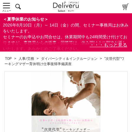
メニュー
＜夏季休業のお知らせ＞
2026年8月10日（月）～ 14日（金）の間、セミナー事務局はお休み
をいたします。
セミナーのお申込やお問合せは、休業期間中も24時間受け付けてお
りますが、事務局からの返事・回答等は、休み明けより順次お返し
いたします。あらかじめご了承ください。
なお、視聴期間内のセミナーについては、通常通りご視聴を頂く事
TOP
>
人事/労務
>
ダイバーシティ＆インクルージョン
>
”次世代型”ワ
ができます。
ーキングマザー育休明け仕事復帰準備講座