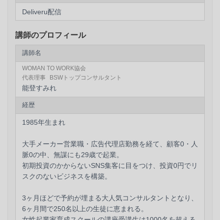
実施可能となっております。 社内での研修実施、個人へ
Deliveru配信
の提供、社員研修講師として提供も可能となります。
講師のプロフィール
講師名
WOMAN TO WORK協会
代表理事
BSWトップコンサルタント
能登すみれ
経歴
1985年生まれ
大手メーカー営業職・広告代理店勤務を経て、顧客0・人
脈0の中、無謀にも29歳で起業。
初期投資のかからないSNS集客に目をつけ、投資0円でリ
スクのないビジネスを構築。
3ヶ月ほどで予約が埋まる大人気コンサルタントとなり、
6ヶ月間で250名以上の生徒に恵まれる。
女性起業家育成スクールの講座受講生は1000名を超える