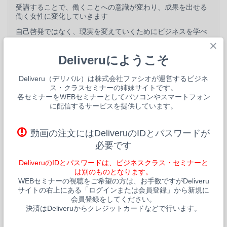
受講することで、働くことへの意識が変わり、成果を出せる
働く女性に変化していきます
自己啓発ではなく、現実を変えていくためにビジネスを学べ
ますので
×
知識と新しい視点が増えていきます
Deliveruにようこそ
それらを実生活で活かしていくことで不安をなくしていきま
しょう！
Deliveru（デリバル）は株式会社ファシオが運営するビジネ
カリキュラム/プログラム
ス・クラスセミナーの姉妹サイトです。
各セミナーをWEBセミナーとしてパソコンやスマートフォン
【SMART WOMAN®とは】
【カリキュラム】
に配信するサービスを提供しています。
どんな環境でも自分らしく働いていて輝いている女性
講師ご挨拶
知性と品性に溢れており、自分の望む生き方を自由に選べる
動画の注文にはDeliveruのIDとパスワードが
賢い女性を指します
必要です
・今までの働く女性が求められてきたもの
DeliveruのIDとパスワードは、ビジネスクラス・セミナーと
・これからの働く女性が求められるもの
は別のものとなります。
WEBセミナーの視聴をご希望の方は、お手数ですがDeliveru
・世代間の価値観ギャップと世の中の流れを考察しよう
サイトの右上にある「ログインまたは会員登録」から新規に
会員登録をしてください。
決済はDeliveruからクレジットカードなどで行います。
・自分らしく輝き自分らしく働くSMART WOMAN®とは