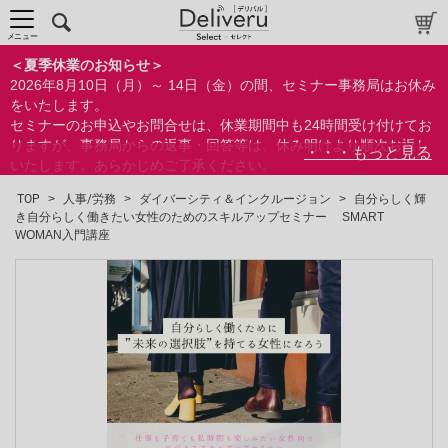
メニュー
＜夏季休業のお知らせ＞
2026年8月10日（月）～ 14日（金）の間、セミナー事務局はお休み
をいたします。
セミナーのお申込やお問合せは、休業期間中も24時間受け付けてお
りますが、事務局からの返事・回答等は、休み明けより順次お返し
いたします。あらかじめご了承ください。
なお、視聴期間内のセミナーについては、通常通りご視聴を頂く事
TOP
>
人事/労務
>
ダイバーシティ＆インクルージョン
>
自分らしく輝
ができます。
き自分らしく働きたい女性のためのスキルアップセミナー SMART
WOMAN入門講座