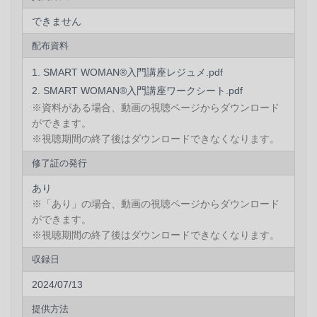
ひご活用ください。
できません
Q.会社の補助を利用して受講をしたいのですが…
配布資料
必要な提出書類等がある場合は WTW協会事務局（info＠
SMART WOMAN®入門講座レジュメ.pdf
womantowork.com）までご連絡ください。
SMART WOMAN®入門講座ワークシート.pdf
Q.受講修了証等の発行はありますか？
※資料がある場合、動画の視聴ページからダウンロード
はい、動画視聴画面の「修了証」よりダウンロードが可
ができます。
能です。
※視聴期間の終了後はダウンロードできなくなります。
修了証の発行
Q. ビジネス系の講座の初心者ですが大丈夫でしょうか？
はい、大丈夫です！ 体験しながら学ぶ実践的なカリキュ
あり
ラムを組んでおりますので安心してご参加ください。
※「あり」の場合、動画の視聴ページからダウンロード
ができます。
Q. 会社で研修として実施をお願いしたいです。
※視聴期間の終了後はダウンロードできなくなります。
ご検討いただき、ありがとうございます。 WTW協会事
収録日
務局（info＠womantowork.com）までご連絡ください。
2024/07/13
Q.講座を自分でも利用したいのですが…
講座開催は研修を受けたSMART WOMAN®メンターのみ
提供方法