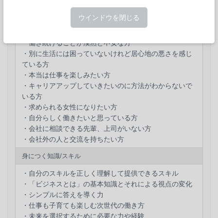
・家族はチーム！で仕事も子育ても楽しむ次世代の働き方
詳細
ウインドウを閉じる
・なぜ課題解決能力が必要なのか
受講対象者の職種/職位
・未来を選択するために必要な力や経験を考察しよう
・働き続けることが漠然と不安な方
・別に生活には困っていないけれど居心地の悪さを感じ
ている方
・どこにいても求められる女性に必要なスキル
・本当は仕事を楽しみたい方
・キャリアアップしていきたいのに方法がわからないで
・ここを見ると仕事力が圧倒的に向上する！
いる方
・理不尽さの受け入れ方
・求められる女性になりたい方
・自分らしく働きたいと思っている方
・コミュニケーション能力を磨く
・会社に相談できる先輩、上司がいない方
・会社外の人と交流を持ちたい方
・課題解決能力を磨く初めの一歩
身につく知識/スキル
・SMART WOMAN®に必要なのはたった2つの能力
・自分のスキルを正しく理解して提供できるスキル
・「ビジネスとは」の基本知識とそれによる視点の変化
・未来を選択出来る女性になろう！
・シンプルに答えを導く力
・仕事も子育ても楽しむ次世代の働き方
・未来を選択するために必要な力や経験