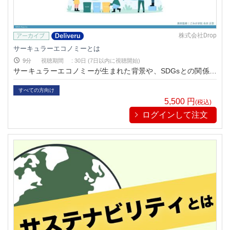
株式会社Drop
サーキュラーエコノミーとは
9分
視聴期間
:
30日 (7日以内に視聴開始)
サーキュラーエコノミーが生まれた背景や、SDGsとの関係に
ついて学べる動画です。
すべての方向け
5,500
円
(税込)
ログインして注文