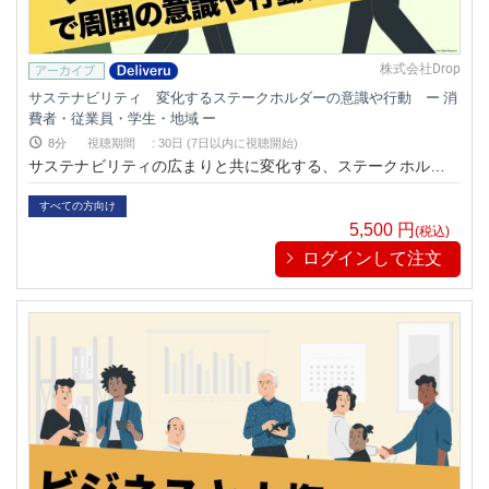
株式会社Drop
サステナビリティ 変化するステークホルダーの意識や行動 ー 消
費者・従業員・学生・地域 ー
8分
視聴期間
:
30日 (7日以内に視聴開始)
サステナビリティの広まりと共に変化する、ステークホルダー
の意識や行動について学べる動画です。
すべての方向け
5,500
円
(税込)
ログインして注文