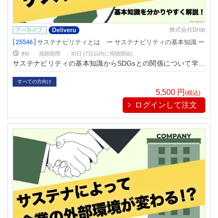
株式会社Drop
[ 25546 ]
サステナビリティとは ー サステナビリティの基本知識 ー
8分
視聴期間
:
30日 (7日以内に視聴開始)
サステナビリティの基本知識からSDGsとの関係について学べ
る動画です。
すべての方向け
5,500
円
(税込)
ログインして注文