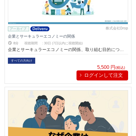
株式会社Drop
企業とサーキュラーエコノミーの関係
8分
視聴期間
:
30日 (7日以内に視聴開始)
企業とサーキュラーエコノミーの関係、取り組む目的について
学べる動画です
すべての方向け
5,500
円
(税込)
ログインして注文