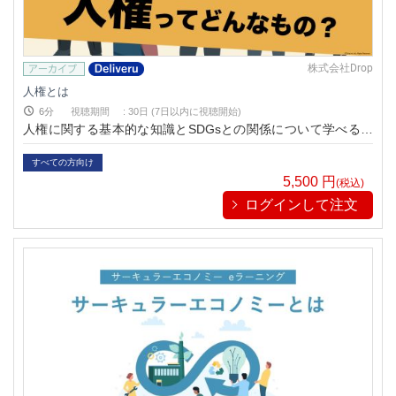
株式会社Drop
人権とは
6分
視聴期間
:
30日 (7日以内に視聴開始)
人権に関する基本的な知識とSDGsとの関係について学べる動
画です。
すべての方向け
5,500
円
(税込)
ログインして注文