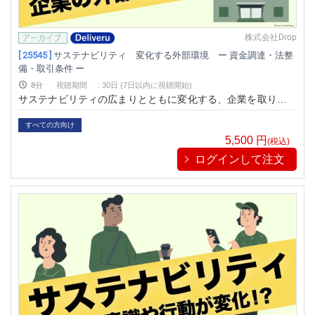
株式会社Drop
[ 25545 ]
サステナビリティ 変化する外部環境 ー 資金調達・法整
備・取引条件 ー
8分
視聴期間
:
30日 (7日以内に視聴開始)
サステナビリティの広まりとともに変化する、企業を取り巻く
外部環境について学べる動画です。
すべての方向け
5,500
円
(税込)
ログインして注文