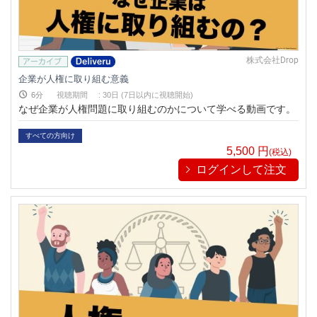
株式会社Drop
企業が人権に取り組む意義
6分
視聴期間
:
30日 (7日以内に視聴開始)
なぜ企業が人権問題に取り組むのかについて学べる動画です。
すべての方向け
5,500
円
(税込)
ログインして注文