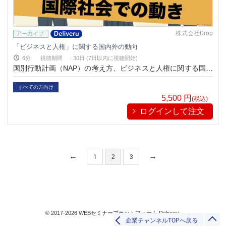
株式会社Drop
「ビジネスと人権」に関する国内外の動向
6分
視聴期間
:
30日 (7日以内に視聴開始)
国別行動計画（NAP）の考え方、ビジネスと人権に関する国内
外の動向について学べる動画です。
すべての方向け
5,500
円
(税込)
ログインして注文
1
2
3
© 2017-2026 WEBセミナープラットフォーム Deliveru.
企業チャンネルTOPへ戻る