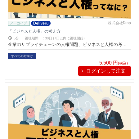
株式会社Drop
「ビジネスと人権」の考え方
5分
視聴期間
:
30日 (7日以内に視聴開始)
企業のサプライチェーンの人権問題、ビジネスと人権の考え方
について学べる動画です。
すべての方向け
5,500
円
(税込)
ログインして注文