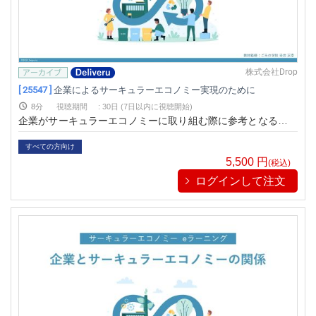
株式会社Drop
[ 25547 ]
企業によるサーキュラーエコノミー実現のために
8分
視聴期間
:
30日 (7日以内に視聴開始)
企業がサーキュラーエコノミーに取り組む際に参考となるビジ
ネスモデルについて学べる動画です
すべての方向け
5,500
円
(税込)
ログインして注文