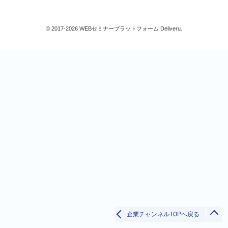
企業法務
契約書
© 2017-2026 WEBセミナープラットフォーム Deliveru.
知的財産/R&D
その他
品質
営業/マーケティング
技術/研究
IT
すべて
検索
閉じる
企業チャンネルTOPへ戻る