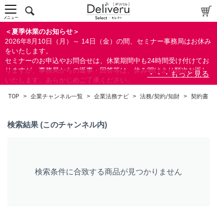
中～上級者向け
上級者向け
メニュー
すべての方向け
＜夏季休業のお知らせ＞
2026年8月10日（月）～ 14日（金）の間、セミナー事務局はお休み
配布資料
をいたします。
セミナーのお申込やお問合せは、休業期間中も24時間受け付けてお
指定しない
りますが、事務局からの返事・回答等は、休み明けより順次お返し
あり
いたします。あらかじめご了承ください。
なし
なお、視聴期間内のセミナーについては、通常通りご視聴を頂く事
TOP
>
企業チャンネル一覧
>
企業法務ナビ
>
法務/契約/知財
>
契約書
ができます。
研修の提供
指定しない
検索結果 (このチャンネル内)
あり
カテゴリー
検索条件に合致する商品が見つかりません
経営
人事/労務
総務/リスクマネジメント
法務/契約/知財