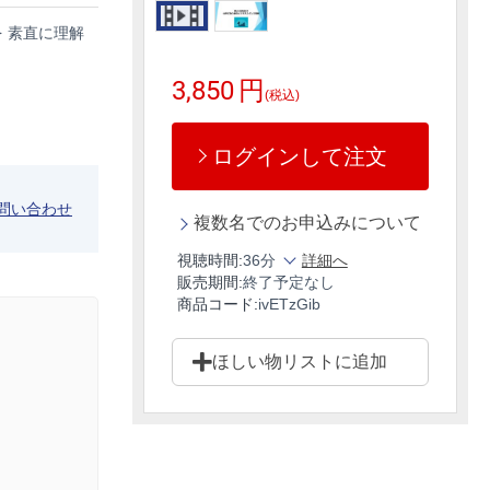
 素直に理解
3,850
円
(税込)
ログインして注文
問い合わせ
複数名でのお申込みについて
視聴時間:
36分
詳細へ
販売期間:
終了予定なし
商品コード:
ivETzGib
ほしい物リストに追加