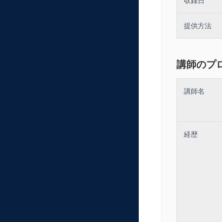
収録日
提供方法
講師のプ
講師名
経歴