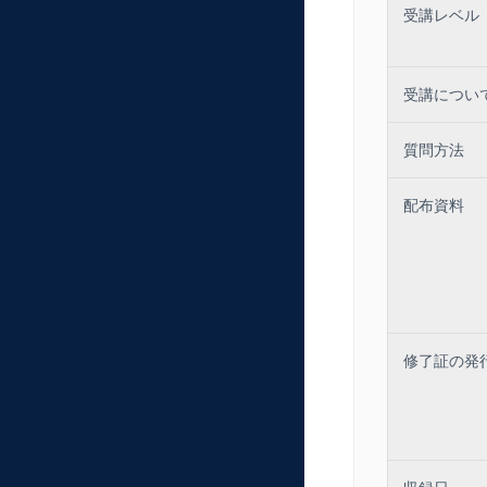
受講レベル
受講につい
質問方法
配布資料
修了証の発