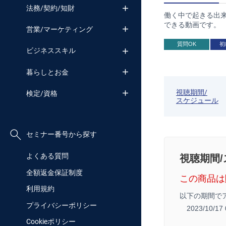
法務/契約/知財
働く中で起きる出
できる動画です。
営業/マーケティング
質問OK
初
ビジネススキル
暮らしとお金
視聴期間/
検定/資格
スケジュール
セミナー番号から探す
よくある質問
視聴期間
全額返金保証制度
この商品は
利用規約
以下の期間で
プライバシーポリシー
2023/10/1
Cookieポリシー