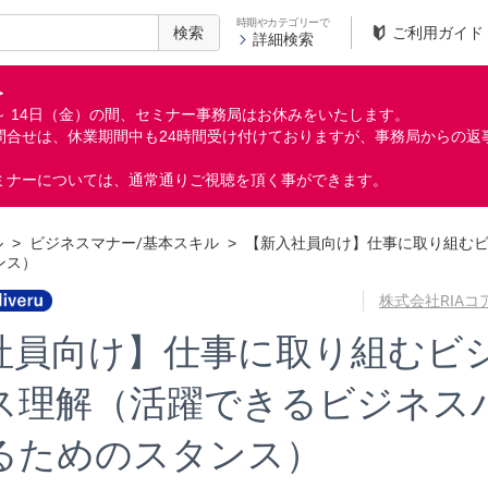
時期やカテゴリーで
検索
ご利用ガイド
詳細検索
＞
月）～ 14日（金）の間、セミナー事務局はお休みをいたします。
問合せは、休業期間中も24時間受け付けておりますが、事務局からの返
ミナーについては、通常通りご視聴を頂く事ができます。
ル
>
ビジネスマナー/基本スキル
>
【新入社員向け】仕事に取り組む
ンス）
株式会社RIA
社員向け】仕事に取り組むビ
ス理解（活躍できるビジネス
るためのスタンス）