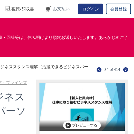
お支払い
視聴/領収書
ログイン
会員登録
事・回答等は、休み明けより順次お返しいたします。あらかじめご了
ビジネススタンス理解（活躍できるビジネスパー
84
of
414
コア・ブレインズ
ジネス
パーソ
プレビューする