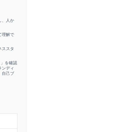
し、人か
て理解で
ネススタ
ト」を確認
ランディ
​自己ブ