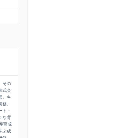
。その
株式会
業、キ
業務、
ート・
々な背
導育成
学ぶ成
研修、