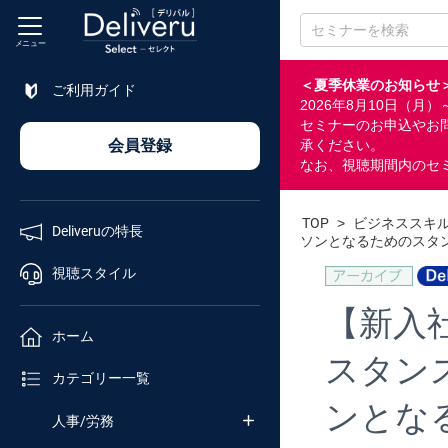
メニュー
＜夏季休業のお知らせ
ご利用ガイド
2026年8月10日（
特長
セミナーのお申込やお
会員登録
承ください。
なお、視聴期間内のセ
視聴
スタイル
TOP
>
ビジネススキ
Deliveruの特長
ソンとなるためのスタ
ホーム
視聴スタイル
【新入
カテゴリ
ホーム
スタン
セミナー
カテゴリー一覧
番号検索
ンとな
人事/労務