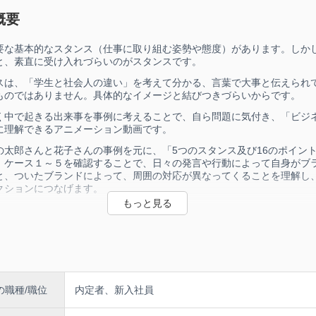
概要
要な基本的なスタンス（仕事に取り組む姿勢や態度）があります。しか
と、素直に受け入れづらいのがスタンスです。
スは、「学生と社会人の違い」を考えて分かる、言葉で大事と伝えられ
のではありません。​​​​​​​具体的なイメージと結びつきづらいからです。
く中で起きる出来事を事例に考えることで、自ら問題に気付き、「ビジ
に理解できるアニメーション動画です。
の太郎さんと花子さんの事例を元に、「5つのスタンス及び16のポイン
、ケース１～５を確認することで、日々の発言や行動によって自身がブ
、ついたブランドによって、周囲の対応が異なってくることを​​理解し、​​​​
クションにつなげます。​​​​​​​
約35分
の職種/職位
内定者、新入社員