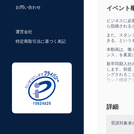
イベント
お問い合わせ
ビジネスに必
ら指摘される
運営会社
また、スタン
きる、というも
特定商取引法に基づく表記
本動画は、働
ンス」を素直
新卒同期入社
します。前提
ングされること
ラン​​​​ド構築ア
本編収録時間：
詳細
受講対象者