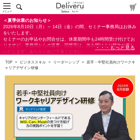
メニュー
＜夏季休業のお知らせ＞
2026年8月10日（月）～ 14日（金）の間、セミナー事務局はお休み
をいたします。
セミナーのお申込やお問合せは、休業期間中も24時間受け付けてお
りますが、事務局からの返事・回答等は、休み明けより順次お返し
いたします。あらかじめご了承ください。
なお、視聴期間内のセミナーについては、通常通りご視聴を頂く事
TOP
>
ビジネススキル
>
リーダーシップ
>
若手・中堅社員向けワークキ
ができます。
ャリアデザイン研修