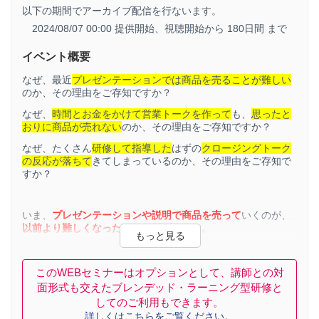
以下の期間でアーカイブ配信を行ないます。
2024/08/07 00:00 提供開始、
視聴開始から 180日間 まで
イベント概要
なぜ、最近
プレゼンテーションでは商品を売ることが難しい
のか、その理由をご存知ですか？
なぜ、
時間とお金をかけて営業トークを作って
も、
思ったと
おりに商品が売れない
のか、その理由をご存知ですか？
なぜ、たくさん
研修して指導した
はずの
クロージングトーク
の反応が落ちて
きてしまっているのか、その理由をご存知で
すか？
いま、
プレゼンテーションや説明で商品を売って
いくのが、
以前より難しくなった
といわれています。
通信技術が発達し、私たちが
１日で目にする情報量
はどんど
ん
増えて
います。
このWEBセミナーはオプションとして、講師との対
結果、最近の人は、
「この情報は自分に必要か」
を瞬時に判
面形式も交えたブレンデッド・ラーニング型研修と
断し
「不要だ」
と思ったら
スルー
してすぐに忘れる、といっ
してのご利用もできます。
た思考になっているそうです。
詳しくはこちらをご覧ください。