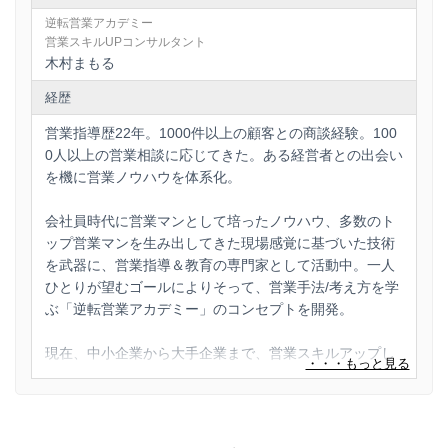
逆転営業アカデミー
営業スキルUPコンサルタント
木村まもる
経歴
営業指導歴22年。1000件以上の顧客との商談経験。100
0人以上の営業相談に応じてきた。ある経営者との出会い
を機に営業ノウハウを体系化。
会社員時代に営業マンとして培ったノウハウ、多数のト
ップ営業マンを生み出してきた現場感覚に基づいた技術
を武器に、営業指導＆教育の専門家として活動中。一人
ひとりが望むゴールによりそって、営業手法/考え方を学
ぶ「逆転営業アカデミー」のコンセプトを開発。
現在、中小企業から大手企業まで、営業スキルアップし
たい経営者/事業者を対象として、セミナーや、個別コン
サルティングなどで活動し、受講者は年間のべ300人を
超える。