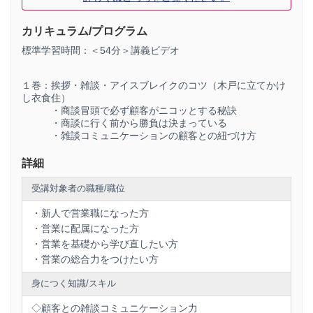
でないと、
思考が破綻
してしまうからです。
カリキュラム/プログラム
私たちはとにかく「
手っ取り早く悩みを解決
できるもの」を
好む
ようになったのです。
標準学習時間：＜54分＞講義ビデオ
１巻：挨拶・雑談・アイスブレイクのコツ（木戸に立てかけ
もちろん、今までの手法が完全に役立たなくなった、という
し衣食住）
わけではありません。
・商談冒頭で必ず顧客がニコッとする秘訣
しかし、
難易度
が格段に
上がって
いるのは事実なのです。
・商談に行く前から勝負は決まっている
・雑談コミュニケーションの顧客との紐づけ方
つまり…これまでのとおりに、プレゼンテーションや説明で
営業していこうとしても、そもそも
最後まで話し
を聞いても
詳細
らえる可能性が、
大幅に下がって
しまったということで
す…。
受講対象者の職種/職位
しっかりと営業の話を聞いてもらうには、
それ相応のテクニ
ックが必要
になってしまいました。
・新人で営業職になった方
・営業に配属になった方
・営業を基礎から学び直したい方
…そこで今注目されているのが、この
新しい営業法
です。
・営業の総合力をつけたい方
この営業法では、一方的な
プレゼンテーションは行いませ
身につく知識/スキル
ん
。
あなたの
商品の価値
を、マシンガントークのような説明では
◇顧客との雑談コミュニケーション力