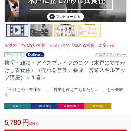
プレビューする
８割の「売れない営業」が３か月で「売れる営業」に変わる！
逆転営業アカデミー
挨拶・雑談・アイスブレイクのコツ（木戸に立てか
けし衣食住）（売れる営業力養成！営業スキルアッ
プ講座）＜１巻＞
「今月も売上未達か…」「営業を教えても育たない…」を一発解
消
質問OK
初級者向け
研修提供OK
返金保証
5,780
円
(税込)