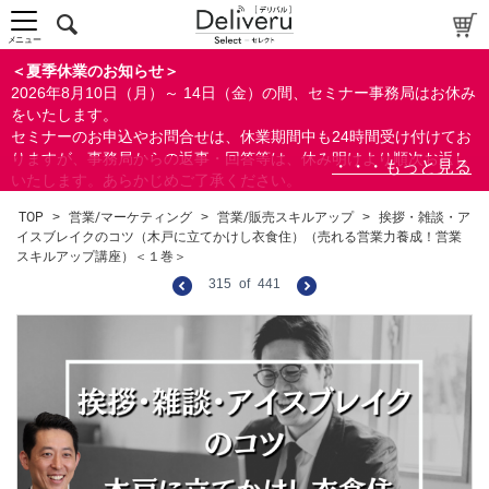
メニュー
＜夏季休業のお知らせ＞
2026年8月10日（月）～ 14日（金）の間、セミナー事務局はお休み
をいたします。
セミナーのお申込やお問合せは、休業期間中も24時間受け付けてお
りますが、事務局からの返事・回答等は、休み明けより順次お返し
いたします。あらかじめご了承ください。
なお、視聴期間内のセミナーについては、通常通りご視聴を頂く事
TOP
>
営業/マーケティング
>
営業/販売スキルアップ
>
挨拶・雑談・ア
ができます。
イスブレイクのコツ（木戸に立てかけし衣食住）（売れる営業力養成！営業
スキルアップ講座）＜１巻＞
315
of
441