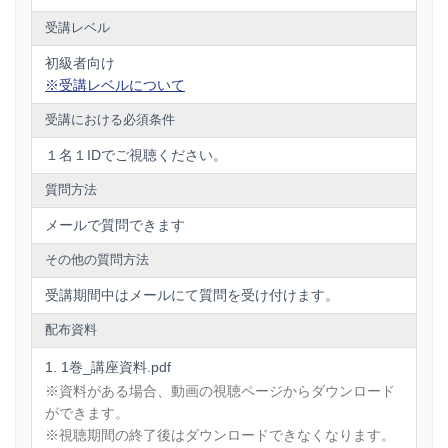
なく、
別の形で顧客に実感してもらう
ことができる方法で
す。
受講レベル
さて、どんな営業法か、あなたは想像できますか？
初級者向け
※受講レベルについて
下記詳細をご覧いただき、「注文する」ボタンをクリックし
て受講をスタートしてください。
受講における必須条件
１名１IDでご視聴ください。
質問方法
メールで質問できます
その他の質問方法
受講期間中はメールにて質問を受け付けます。
配布資料
1巻_講座資料.pdf
※資料がある場合、動画の視聴ページからダウンロード
ができます。
※視聴期間の終了後はダウンロードできなくなります。