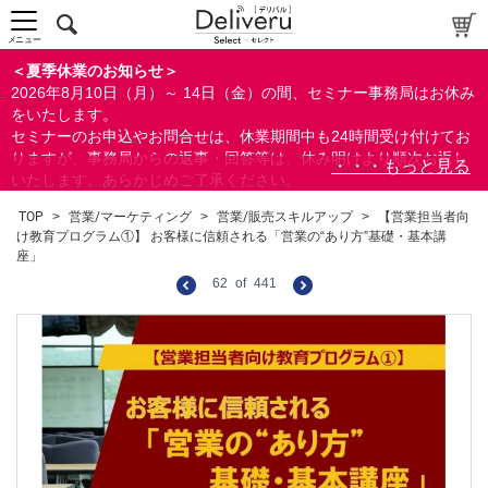
メニュー
＜夏季休業のお知らせ＞
2026年8月10日（月）～ 14日（金）の間、セミナー事務局はお休み
をいたします。
セミナーのお申込やお問合せは、休業期間中も24時間受け付けてお
りますが、事務局からの返事・回答等は、休み明けより順次お返し
いたします。あらかじめご了承ください。
なお、視聴期間内のセミナーについては、通常通りご視聴を頂く事
TOP
>
営業/マーケティング
>
営業/販売スキルアップ
>
【営業担当者向
ができます。
け教育プログラム①】 お客様に信頼される「営業の“あり方”基礎・基本講
座」
62
of
441