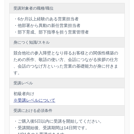
これがお客様との距離を縮め、お客様から信頼を得る第一歩で
す。
受講対象者の職種/職位
・6か月以上経験のある営業担当者
〈営業担当者向け内容のポイント３つ〉
・他部署から異動の新任営業担当者
・営業に対する仕事観
・部下育成、部下指導を担う営業管理者
・営業担当者としてのスタンス、マインドの持ち方
・会話につながる”挨拶の仕方””会話のつなげ方”
身につく知識/スキル
・信頼される振る舞いと敬語の使い方
競合他社の参入障壁となり得るお客様との関係性構築の
基本的なことを実践するだけで、間違いなくお客様の反応が変わ
ための所作、敬語の使い方、会話につながる挨拶の仕方
ります。
営業の結果が変わります。
、会話のつなげ方といった営業の基礎能力が身に付きま
す。
受講レベル
初級者向け
※受講レベルについて
受講における必須条件
・ご購入後5日以内に受講を開始してください。
・受講開始後、受講期間は14日間です。