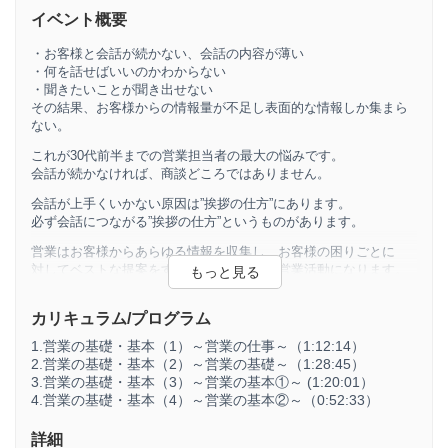
イベント概要
・お客様と会話が続かない、会話の内容が薄い
・何を話せばいいのかわからない
・聞きたいことが聞き出せない
その結果、お客様からの情報量が不足し表面的な情報しか集まら
ない。
これが30代前半までの営業担当者の最大の悩みです。
会話が続かなければ、商談どころではありません。
会話が上手くいかない原因は”挨拶の仕方”にあります。
必ず会話につながる”挨拶の仕方”というものがあります。
営業はお客様からあらゆる情報を収集し、お客様の困りごとに
対してベストな提案をすることで価値ある営業活動になります。
お客様からあらゆる情報を収集するためには、お客様から信頼を
得ていることが前提になります。
カリキュラム/プログラム
1.営業の基礎・基本（1）～営業の仕事～（1:12:14）
2.営業の基礎・基本（2）～営業の基礎～（1:28:45）
営業活動のその前に！
3.営業の基礎・基本（3）～営業の基本①～ (1:20:01）
営業の”やり方”を学ぶ前に！
4.営業の基礎・基本（4）～営業の基本②～（0:52:33）
営業の”あり方”を学ぶことです。
詳細