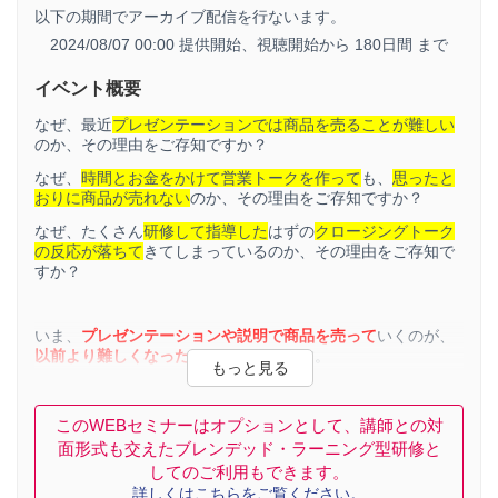
以下の期間でアーカイブ配信を行ないます。
2024/08/07 00:00 提供開始、
視聴開始から 180日間 まで
イベント概要
なぜ、最近
プレゼンテーションでは商品を売ることが難しい
のか、その理由をご存知ですか？
なぜ、
時間とお金をかけて営業トークを作って
も、
思ったと
おりに商品が売れない
のか、その理由をご存知ですか？
なぜ、たくさん
研修して指導した
はずの
クロージングトーク
の反応が落ちて
きてしまっているのか、その理由をご存知で
すか？
いま、
プレゼンテーションや説明で商品を売って
いくのが、
以前より難しくなった
といわれています。
通信技術が発達し、私たちが
１日で目にする情報量
はどんど
ん
増えて
います。
このWEBセミナーはオプションとして、講師との対
結果、最近の人は、
「この情報は自分に必要か」
を瞬時に判
面形式も交えたブレンデッド・ラーニング型研修と
断し
「不要だ」
と思ったら
スルー
してすぐに忘れる、といっ
してのご利用もできます。
た思考になっているそうです。
詳しくはこちらをご覧ください。