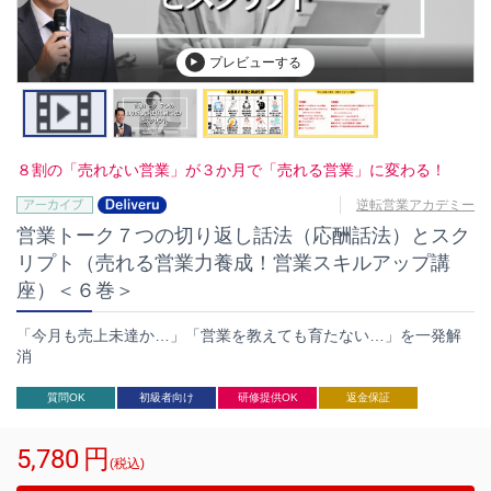
プレビューする
８割の「売れない営業」が３か月で「売れる営業」に変わる！
逆転営業アカデミー
営業トーク７つの切り返し話法（応酬話法）とスク
リプト（売れる営業力養成！営業スキルアップ講
座）＜６巻＞
「今月も売上未達か…」「営業を教えても育たない…」を一発解
消
質問OK
初級者向け
研修提供OK
返金保証
5,780
円
(税込)