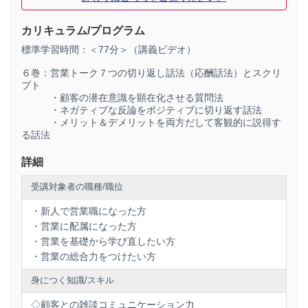
でないと、
思考が破綻
してしまうからです。
カリキュラム/プログラム
私たちはとにかく「
手っ取り早く悩みを解決
できるもの」を
好む
ようになったのです。
標準学習時間：＜77分＞（講義ビデオ）
６巻：営業トーク７つの切り返し話法（応酬話法）とスクリ
もちろん、今までの手法が完全に役立たなくなった、という
プト
わけではありません。
・顧客の潜在意識を顕在化させる質問法
・ネガティブな反論をポジティブに切り返す話法
しかし、
難易度
が格段に
上がって
いるのは事実なのです。
・メリット＆デメリットを両方だして客観的に説得す
る話法
つまり…これまでのとおりに、プレゼンテーションや説明で
営業していこうとしても、そもそも
最後まで話し
を聞いても
詳細
らえる可能性が、
大幅に下がって
しまったということで
す…。
受講対象者の職種/職位
しっかりと営業の話を聞いてもらうには、
それ相応のテクニ
ックが必要
になってしまいました。
・新人で営業職になった方
・営業に配属になった方
・営業を基礎から学び直したい方
…そこで今注目されているのが、この
新しい営業法
です。
・営業の総合力をつけたい方
この営業法では、一方的な
プレゼンテーションは行いませ
身につく知識/スキル
ん
。
あなたの
商品の価値
を、マシンガントークのような説明では
◇顧客との雑談コミュニケーション力