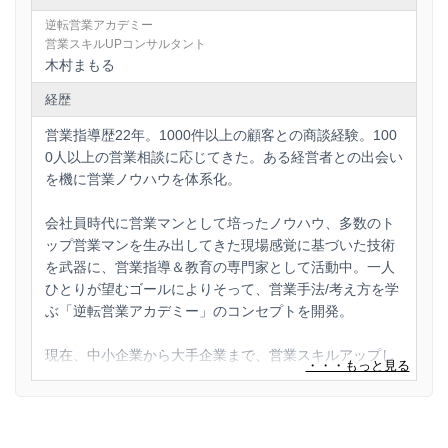
逆転営業アカデミー
営業スキルUPコンサルタント
木村まもる
経歴
営業指導歴22年。1000件以上の顧客との商談経験。100
0人以上の営業相談に応じてきた。ある経営者との出会い
を機に営業ノウハウを体系化。
会社員時代に営業マンとして培ったノウハウ、多数のト
ップ営業マンを生み出してきた現場感覚に基づいた技術
を武器に、営業指導＆教育の専門家として活動中。一人
ひとりが望むゴールによりそって、営業手法/考え方を学
ぶ「逆転営業アカデミー」のコンセプトを開発。
現在、中小企業から大手企業まで、営業スキルアップし
たい経営者/事業者を対象として、セミナーや、個別コン
サルティングなどで活動し、受講者は年間のべ300人を
超える。