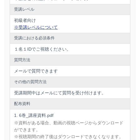
なく、
別の形で顧客に実感してもらう
ことができる方法で
す。
受講レベル
さて、どんな営業法か、あなたは想像できますか？
初級者向け
下記詳細をご覧いただき、「注文する」ボタンをクリックし
※受講レベルについて
て受講をスタートしてください。
受講における必須条件
１名１IDでご視聴ください。
質問方法
メールで質問できます
その他の質問方法
受講期間中はメールにて質問を受け付けます。
配布資料
6巻_講座資料.pdf
※資料がある場合、動画の視聴ページからダウンロード
ができます。
※視聴期間の終了後はダウンロードできなくなります。