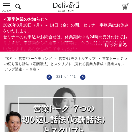
メニュー
＜夏季休業のお知らせ＞
2026年8月10日（月）～ 14日（金）の間、セミナー事務局はお休み
をいたします。
セミナーのお申込やお問合せは、休業期間中も24時間受け付けてお
りますが、事務局からの返事・回答等は、休み明けより順次お返し
いたします。あらかじめご了承ください。
なお、視聴期間内のセミナーについては、通常通りご視聴を頂く事
TOP
>
営業/マーケティング
>
営業/販売スキルアップ
>
営業トーク７つ
ができます。
の切り返し話法（応酬話法）とスクリプト（売れる営業力養成！営業スキル
アップ講座）＜６巻＞
221
of
441