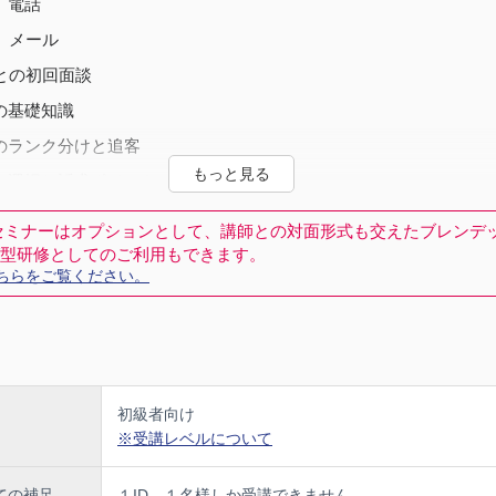
 電話
 メール
との初回面談
の基礎知識
のランク分けと追客
の選択と訴求ポイント
準備：セットアップ
セミナーはオプションとして、講師との対面形式も交えたブレンデ
案内
型研修としてのご利用もできます。
ちらをご覧ください。
ジング
初級者向け
※受講レベルについて
ての補足
１ID、１名様しか受講できません。