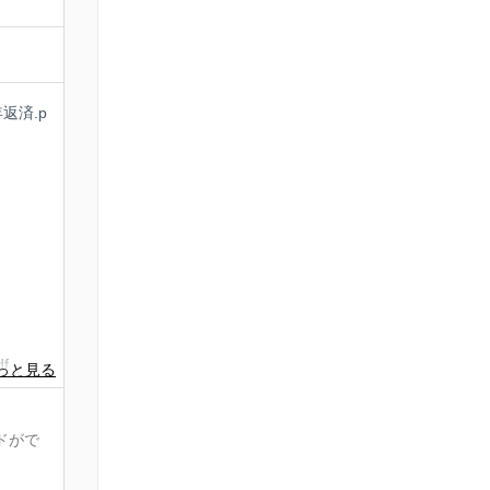
返済.p
f
pdf
ドがで
。