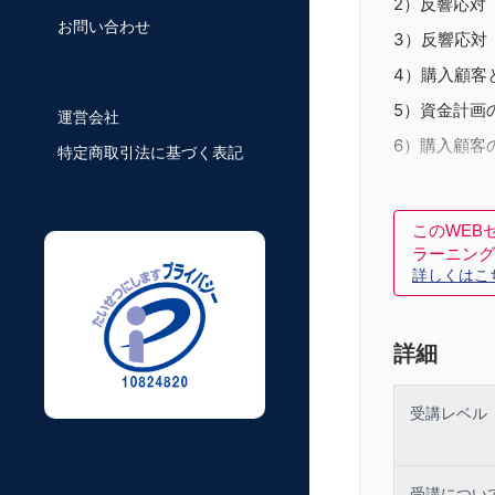
2）反響応対
お問い合わせ
3）反響応対
4）購入顧客
5）資金計画
運営会社
6）購入顧客
特定商取引法に基づく表記
7）案内物件
8）案内前の
このWEB
9）物件への
ラーニング
詳しくはこ
10）クロー
詳細
受講レベル
受講につい