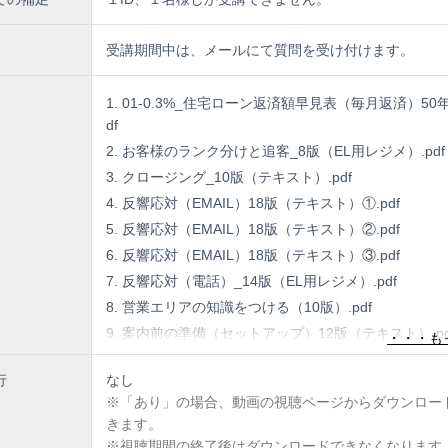
受講期間中は、メールにて質問を受け付けます。
01-0.3%_住宅ローン返済額早見表（毎月返済）50年
df
お客様のランク分けと追客_8版（EL用レジメ）.pdf
クロージング_10版（テキスト）.pdf
反響応対（EMAIL）18版（テキスト）①.pdf
反響応対（EMAIL）18版（テキスト）②.pdf
反響応対（EMAIL）18版（テキスト）③.pdf
反響応対（電話）_14版（EL用レジメ）.pdf
営業エリアの知識をつける（10版）.pdf
案内前の準備（セットアップ）12版（テキスト）.pd
案内物件の選択と訴求ポイント_5版（EL用レジメ）.
行
なし
物件への案内_8版（テキスト）①.pdf
※「あり」の場合、動画の視聴ページからダウンロー
物件への案内_8版（テキスト）②.pdf
きます。
物件への案内_8版（テキスト）③.pdf
※視聴期間の終了後はダウンロードできなくなります