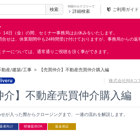
時期やカテゴリーで
検索
ご利用ガイド
詳細検索
＞
月）～ 14日（金）の間、セミナー事務局はお休みをいたします。
問合せは、休業期間中も24時間受け付けておりますが、事務局からの返
ミナーについては、通常通りご視聴を頂く事ができます。
不動産/建築/工事
>
【売買仲介】不動産売買仲介購入編
株式会社RIA
仲介】不動産売買仲介購入編
わせが入った際からクロージングまで、一連の流れを解説します。
級者向け
研修提供OK
返金保証