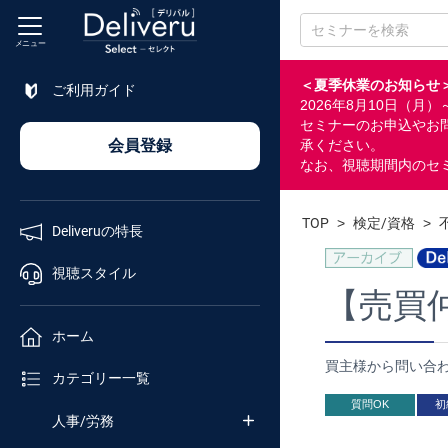
メニュー
＜夏季休業のお知らせ
ご利用ガイド
2026年8月10日（
特長
セミナーのお申込やお
会員登録
承ください。
なお、視聴期間内のセ
視聴
スタイル
TOP
>
検定/資格
>
Deliveruの特長
ホーム
視聴スタイル
【売買
カテゴリ
ホーム
買主様から問い合
セミナー
カテゴリー一覧
番号検索
質問OK
初
人事/労務