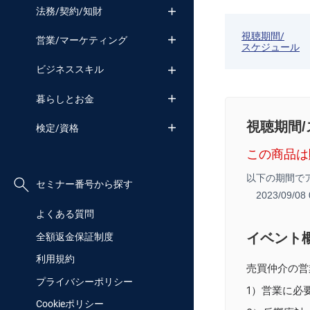
法務/契約/知財
視聴期間/
営業/マーケティング
スケジュール
ビジネススキル
暮らしとお金
視聴期間
検定/資格
この商品は
以下の期間で
セミナー番号から探す
2023/09/0
よくある質問
イベント
全額返金保証制度
利用規約
売買仲介の営
プライバシーポリシー
1）営業に必
Cookieポリシー