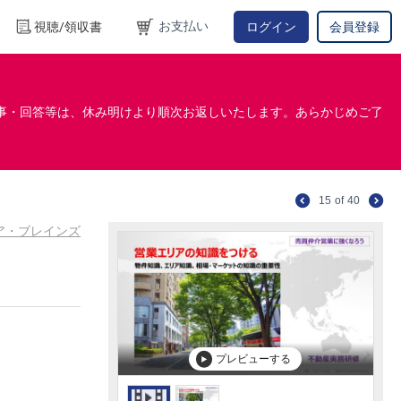
お支払い
視聴/領収書
ログイン
会員登録
事・回答等は、休み明けより順次お返しいたします。あらかじめご了
15
of
40
コア・ブレインズ
プレビューする