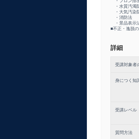
・フロン排
■受講証明
・水質汚濁
・大気汚染
動画視聴完了後
・消防法
・景品表示
■不正・逸脱
■配布資料
PDFにてテキ
詳細
コンテンツ内容
受講対象者
（一社）日本能率
身につく知
年間1300回
https://isoweb
受講レベル
質問方法