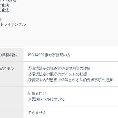
出・抑制法
防止法
防止法
、修了証発行がWEB上で可能となります
法
のトライアングル
ストをダウンロードする事が出来ます
についてのお問い合わせは、
の職種/職位
ISO14001推進事務局の方
協会ISO研修事業部 お問合せフォームはこちら TEL : 03-3434-1242
識/スキル
①環境法令の読み方や法律用語の理解
以上の開催実績 リアルの場で学ぶ公開セミナー最新情報はISOWEBまで
②環境法令の順守のポイントの把握
.jma.or.jp/
③審査や内部監査で確認される法的要求事項の把握
初級者向け
※受講レベルについて
できません