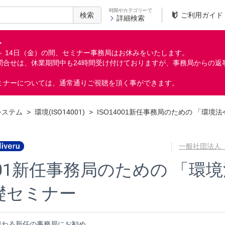
時期やカテゴリーで
検索
ご利用ガイド
詳細検索
＞
月）～ 14日（金）の間、セミナー事務局はお休みをいたします。
問合せは、休業期間中も24時間受け付けておりますが、事務局からの返
ミナーについては、通常通りご視聴を頂く事ができます。
システム
>
環境(ISO14001)
>
ISO14001新任事務局のための 「環境
一般社団法人
4001新任事務局のための 「環
礎セミナー
携わる新任の事務局にお勧め