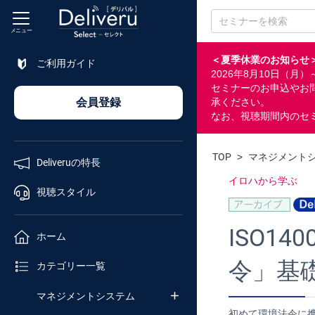
メニュー
＜夏季休業のお知らせ
ご利用ガイド
2026年8月10日（
特長
セミナーのお申込やお
会員登録
承ください。
なお、視聴期間内のセ
視聴
スタイル
TOP
>
マネジメント
Deliveruの特長
ホーム
イロハから学ぶ
視聴スタイル
カテゴリ
ISO1
ホーム
令」基
セミナー
カテゴリー一覧
番号検索
マネジメントシステム
初めて環境法令に