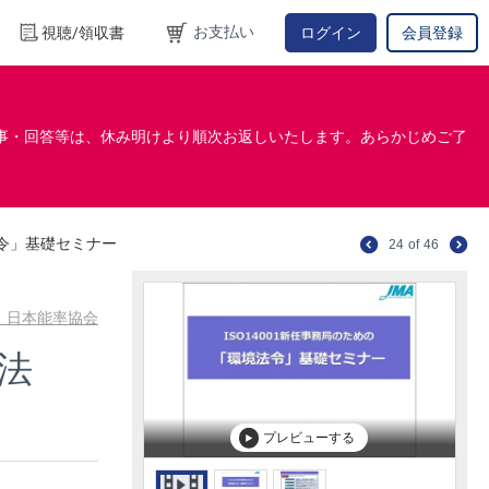
お支払い
視聴/領収書
ログイン
会員登録
事・回答等は、休み明けより順次お返しいたします。あらかじめご了
法令」基礎セミナー
24
of
46
 日本能率協会
境法
プレビューする