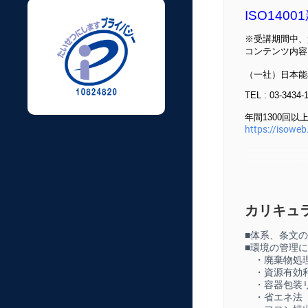
ISO14
※受講期間中、
コンテンツ内容
（一社）日本能
TEL : 03-3434-
年間1300回
https://isoweb
■セミナーの概
ISO1400
カリキュ
れる環境法令の
■体系、条文
■環境の管理
そこで、初めて
・廃棄物処
方、法律用語解
・資源有効
心に法的要求事
・容器包装リ
・省エネ法