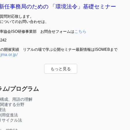
001新任事務局のための 「環境法令」基礎セミナー
質問対応致します。
についてのお問い合わせは、
こちら
率協会ISO研修事業部 お問合せフォームは
1242
以上の開催実績 リアルの場で学ぶ公開セミナー最新情報はISOWEBまで
.jma.or.jp/
要
1の推進事務局の方にとって、日々の環境管理活動や審査・内部監査において、自
ラム/プログラム
知識と理解は不可欠です。
の構成、用語の理解
に関連する分野
環境法令に携わる、主に新任の事務局の方々を対象に、環境法令の体系や基
理法
説を行うと共に、共通性の高い環境法令について審査や内部監査で確認され
利用促進法
項を解説いたします。
サイクル法