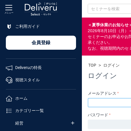
メニュー
＜夏季休業のお知らせ
ご利用ガイド
2026年8月10日（
特長
セミナーのお申込やお
会員登録
承ください。
なお、視聴期間内のセ
視聴
スタイル
TOP
>
ログイン
Deliveruの特長
ホーム
ログイン
視聴スタイル
カテゴリ
メールアドレス
ホーム
企業
カテゴリー一覧
チャンネル
パスワード
経営
セミナー