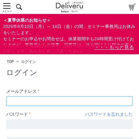
中～上級者向け
上級者向け
メニュー
すべての方向け
＜夏季休業のお知らせ＞
2026年8月10日（月）～ 14日（金）の間、セミナー事務局はお休み
配布資料
をいたします。
セミナーのお申込やお問合せは、休業期間中も24時間受け付けてお
指定しない
りますが、事務局からの返事・回答等は、休み明けより順次お返し
あり
いたします。あらかじめご了承ください。
なし
なお、視聴期間内のセミナーについては、通常通りご視聴を頂く事
TOP
>
ログイン
ができます。
研修の提供
ログイン
指定しない
あり
メールアドレス
カテゴリー
経営
パスワード
パスワードを忘れました
広報/IR
金融
会計(経理)/財務/税務