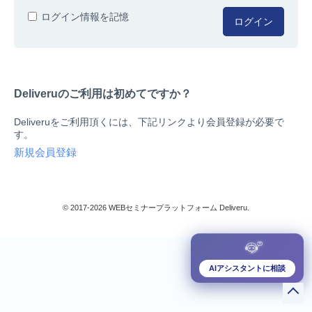
人事/労務
ログイン情報を記憶
ログイン
総務/リスクマネジメント
法務/契約/知財
マネジメントシステム
Deliveruのご利用は初めてですか？
品質
営業/マーケティング
Deliveruをご利用頂くには、下記リンクより会員登録が必要で
ビジネススキル
す。
技術/研究
新規会員登録
暮らしとお金
検索
IT
生産/物流
© 2017-2026 WEBセミナープラットフォーム Deliveru.
検定/資格
閉じる
リベラル/アーツ(教養)
すべて
AIアシスタントに相談
ダウンロード販売