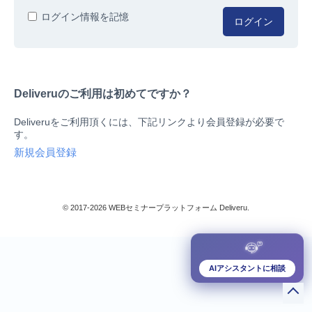
人事/労務
ログイン情報を記憶
ログイン
総務/リスクマネジメント
法務/契約/知財
マネジメントシステム
Deliveruのご利用は初めてですか？
品質
営業/マーケティング
Deliveruをご利用頂くには、下記リンクより会員登録が必要で
ビジネススキル
す。
技術/研究
新規会員登録
暮らしとお金
検索
IT
生産/物流
© 2017-2026 WEBセミナープラットフォーム Deliveru.
検定/資格
閉じる
リベラル/アーツ(教養)
すべて
AIアシスタントに相談
ダウンロード販売