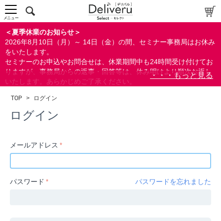
中～上級者向け
上級者向け
メニュー
すべての方向け
＜夏季休業のお知らせ＞
2026年8月10日（月）～ 14日（金）の間、セミナー事務局はお休み
配布資料
をいたします。
セミナーのお申込やお問合せは、休業期間中も24時間受け付けてお
指定しない
りますが、事務局からの返事・回答等は、休み明けより順次お返し
あり
いたします。あらかじめご了承ください。
なし
なお、視聴期間内のセミナーについては、通常通りご視聴を頂く事
TOP
>
ログイン
ができます。
研修の提供
ログイン
指定しない
あり
メールアドレス
カテゴリー
経営
パスワード
パスワードを忘れました
広報/IR
金融
会計(経理)/財務/税務