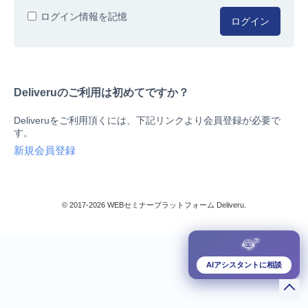
人事/労務
ログイン情報を記憶
ログイン
総務/リスクマネジメント
法務/契約/知財
マネジメントシステム
Deliveruのご利用は初めてですか？
品質
営業/マーケティング
Deliveruをご利用頂くには、下記リンクより会員登録が必要で
ビジネススキル
す。
技術/研究
新規会員登録
暮らしとお金
検索
IT
生産/物流
© 2017-2026 WEBセミナープラットフォーム Deliveru.
検定/資格
閉じる
リベラル/アーツ(教養)
すべて
AIアシスタントに相談
ダウンロード販売