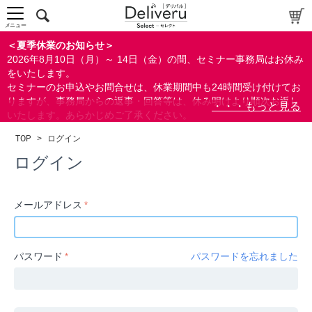
中～上級者向け
上級者向け
メニュー
すべての方向け
＜夏季休業のお知らせ＞
2026年8月10日（月）～ 14日（金）の間、セミナー事務局はお休み
配布資料
をいたします。
セミナーのお申込やお問合せは、休業期間中も24時間受け付けてお
指定しない
りますが、事務局からの返事・回答等は、休み明けより順次お返し
あり
いたします。あらかじめご了承ください。
なし
なお、視聴期間内のセミナーについては、通常通りご視聴を頂く事
TOP
>
ログイン
ができます。
研修の提供
ログイン
指定しない
あり
メールアドレス
カテゴリー
経営
パスワード
パスワードを忘れました
広報/IR
金融
会計(経理)/財務/税務