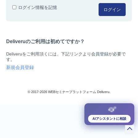
人事/労務
ログイン情報を記憶
ログイン
総務/リスクマネジメント
法務/契約/知財
マネジメントシステム
Deliveruのご利用は初めてですか？
品質
営業/マーケティング
Deliveruをご利用頂くには、下記リンクより会員登録が必要で
ビジネススキル
す。
技術/研究
新規会員登録
暮らしとお金
検索
IT
生産/物流
© 2017-2026 WEBセミナープラットフォーム Deliveru.
検定/資格
閉じる
リベラル/アーツ(教養)
すべて
AIアシスタントに相談
ダウンロード販売