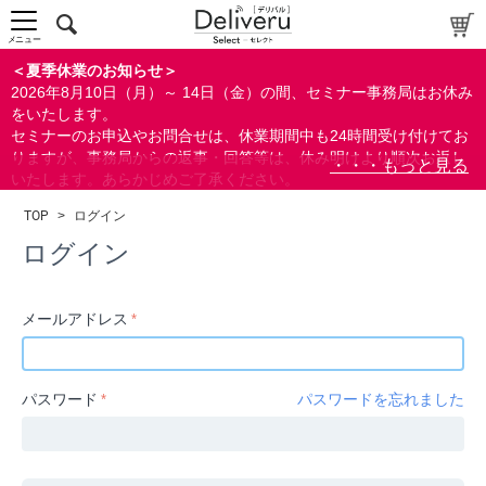
中～上級者向け
上級者向け
メニュー
すべての方向け
＜夏季休業のお知らせ＞
2026年8月10日（月）～ 14日（金）の間、セミナー事務局はお休み
配布資料
をいたします。
セミナーのお申込やお問合せは、休業期間中も24時間受け付けてお
指定しない
りますが、事務局からの返事・回答等は、休み明けより順次お返し
あり
いたします。あらかじめご了承ください。
なし
なお、視聴期間内のセミナーについては、通常通りご視聴を頂く事
TOP
>
ログイン
ができます。
研修の提供
ログイン
指定しない
あり
メールアドレス
カテゴリー
経営
パスワード
パスワードを忘れました
広報/IR
金融
会計(経理)/財務/税務