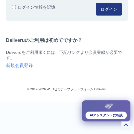
人事/労務
ログイン情報を記憶
ログイン
総務/リスクマネジメント
法務/契約/知財
マネジメントシステム
Deliveruのご利用は初めてですか？
品質
営業/マーケティング
Deliveruをご利用頂くには、下記リンクより会員登録が必要で
ビジネススキル
す。
技術/研究
新規会員登録
暮らしとお金
検索
IT
生産/物流
© 2017-2026 WEBセミナープラットフォーム Deliveru.
検定/資格
閉じる
リベラル/アーツ(教養)
すべて
AIアシスタントに相談
ダウンロード販売