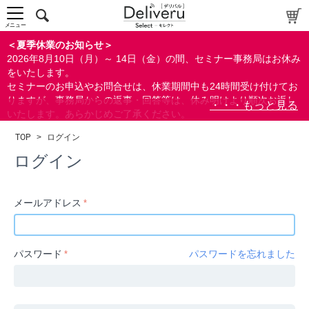
中～上級者向け
上級者向け
メニュー
すべての方向け
＜夏季休業のお知らせ＞
2026年8月10日（月）～ 14日（金）の間、セミナー事務局はお休み
配布資料
をいたします。
セミナーのお申込やお問合せは、休業期間中も24時間受け付けてお
指定しない
りますが、事務局からの返事・回答等は、休み明けより順次お返し
あり
いたします。あらかじめご了承ください。
なし
なお、視聴期間内のセミナーについては、通常通りご視聴を頂く事
TOP
>
ログイン
ができます。
研修の提供
ログイン
指定しない
あり
メールアドレス
カテゴリー
経営
パスワード
パスワードを忘れました
広報/IR
金融
会計(経理)/財務/税務