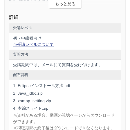
・検索サイト
第４章 トランザクション
などのWebアプリケーションでは
4.1 トランザクション処理をしよう！
詳細
Javaなどのプログラミング言語とデータベースを連携して
第５章 DAOとDTO
必ず利用されていると言っても過言ではありません。
受講レベル
5.1 DAOって何？
5.2 DTOって何？
初～中級者向け
Javaプログラムからデータベースへアクセスするには
※受講レベルについて
第６章 設計
6.1 DAOとDTOで設計してみよう！
JDBC（Java DataBase Connectivity）という技術を利用しま
質問方法
す。
---------------------------------------------------
受講期間中は、メールにて質問を受け付けます。
コンテンツ作成時のEclipseと近年のEclipseでは大きな変化が
あり
この講座では
配布資料
Javaのプロジェクトの仕様も少し変化をしています。
・Javaプログラムからデータベースへのアクセスの方法
Eclipseインストール方法.pdf
またコンテンツ作成時のEclipseは
・Javaプログラムから「検索」「登録」「更新」「削除」す
Java_jdbc.zip
もうダウンロードもできなくなっているものも多く
る方法
「Eclipseインストール方法.pdf」の手順に沿って
xampp_setting.zip
設定することをお勧めします。
・Javaを利用したデータベースプログラムの設計方法
本編スライド.zip
などのJavaからデータベースを利用する方法を習得すること
それに伴いJavaプロジェクトも
※資料がある場合、動画の視聴ページからダウンロード
ができます。
最新のEclispeに対応した形に変更していますので
ができます。
そちらをご利用することを推奨します(Java_jdbc.zipをダウン
※視聴期間の終了後はダウンロードできなくなります。