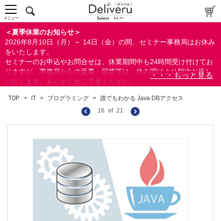
メニュー
＜夏季休業のお知らせ＞
2026年8月10日（月）～ 14日（金）の間、セミナー事務局はお休み
をいたします。
セミナーのお申込やお問合せは、休業期間中も24時間受け付けてお
りますが、事務局からの返事・回答等は、休み明けより順次お返し
いたします。あらかじめご了承ください。
なお、視聴期間内のセミナーについては、通常通りご視聴を頂く事
TOP
>
IT
>
プログラミング
>
誰でもわかる Java DBアクセス
ができます。
16
of
21