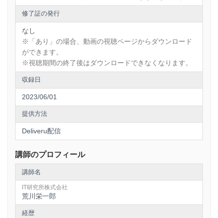
ロードください。）。
また
修了証の発行
このコースは
Webアプリケーション開発の分野にも
XAMPPをセットアップして
なし
ApacheまたはMySQLを
トライすることができるきっかけになる講座です。
※「あり」の場合、動画の視聴ページからダウンロード
使用することがあります。
ができます。
0章で解説している部分もありますが
※視聴期間の終了後はダウンロードできなくなります。
・JDBCの概要
ダウンロード方法やセットアップ方法は
常に変化しています。
収録日
・JDBCの利用方法
0章で伝えられてないこと
2023/06/01
・JDBCの活用方法
変化に対応しなければいけないことを
PDFファイルなどの資料で
・トランザクション
提供方法
対応できるようにしていますので
・DAOとDTO
zipファイル(xampp_setting.zip)をダウンロードし
Deliveru配信
解凍してご利用ください。
・設計
講師のプロフィール
※講座内で利用しているスライドをPDF版で提供していま
などを学習できます。
す。
講師名
「本編スライド.zip」をダウンロードして復習などにご利用く
ださい。
※この教材はアテイン株式会社
IT研究所株式会社
---------------------------------------------------
（
https://www.attainj.co.jp/attain_IT_station/
)との共同制作
荒川栄一郎
になります。映像内にアテイン株式会社のロゴが表示される
場合もございます。
経歴