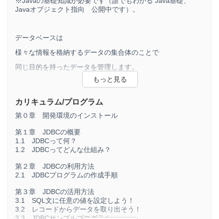
※Javaの基礎知識が必要です（誰でもわかる Java基礎、
Javaオブジェクト指向 公開中です）。
データベースは
様々な情報を格納するデータの集合体のことで
同じ目的を持ったデータを管理します。
例えば、日記なら個人でノートやファイルに管理できますが
カリキュラム/プログラム
その一人一人の日記全てを一元管理するのがデータベースで
第０章 開発環境のインストール
す。
第１章 JDBCの概要
1.1 JDBCって何？
データベースは
1.2 JDBCってどんな仕組み？
・ホームページ
第２章 JDBCの利用方法
2.1 JDBCプログラムの作成手順
・オンライン・バンキング
・オンライン・ショッピング
第３章 JDBCの活用方法
3.1 SQL文に任意の値を設定しよう！
・SNS
3.2 レコードからデータを取り出そう！
3.3 JDBCサンプルプログラム