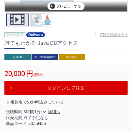
プレビューする
IT研究所株式会社
誰でもわかる Java DBアクセス
質問OK
初～中級者向け
返金保証
20,000
円
(税込)
ログインして注文
複数名でのお申込みについて
視聴時間:
3時間1分
詳細へ
販売期間:
終了予定なし
商品コード:
iv3ZuNZb