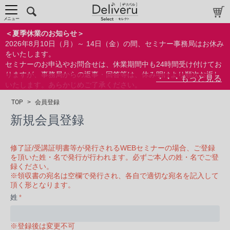
メニュー
＜夏季休業のお知らせ＞
2026年8月10日（月）～ 14日（金）の間、セミナー事務局はお休み
をいたします。
セミナーのお申込やお問合せは、休業期間中も24時間受け付けてお
りますが、事務局からの返事・回答等は、休み明けより順次お返し
いたします。あらかじめご了承ください。
なお、視聴期間内のセミナーについては、通常通りご視聴を頂く事
TOP
>
会員登録
ができます。
新規会員登録
修了証/受講証明書等が発行されるWEBセミナーの場合、ご登録
を頂いた姓・名で発行が行われます。必ずご本人の姓・名でご登
録ください。
※領収書の宛名は空欄で発行され、各自で適切な宛名を記入して
頂く形となります。
姓
※登録後は変更不可