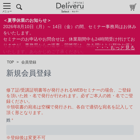
メニュー
＜夏季休業のお知らせ＞
2026年8月10日（月）～ 14日（金）の間、セミナー事務局はお休み
をいたします。
セミナーのお申込やお問合せは、休業期間中も24時間受け付けてお
りますが、事務局からの返事・回答等は、休み明けより順次お返し
いたします。あらかじめご了承ください。
なお、視聴期間内のセミナーについては、通常通りご視聴を頂く事
TOP
>
会員登録
ができます。
新規会員登録
修了証/受講証明書等が発行されるWEBセミナーの場合、ご登録
を頂いた姓・名で発行が行われます。必ずご本人の姓・名でご登
録ください。
※領収書の宛名は空欄で発行され、各自で適切な宛名を記入して
頂く形となります。
姓
※登録後は変更不可