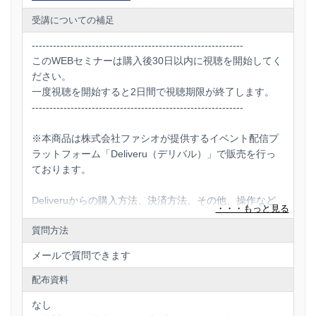
受講についての補足
------------------------------------------------------------
このWEBセミナーは購入後30日以内に視聴を開始してく
ださい。
一度視聴を開始すると2日間で視聴期限が終了します。
------------------------------------------------------------
※本商品は株式会社ファシオが提供するイベント配信プ
ラットフォーム「Deliveru（デリバル）」で販売を行っ
ております。
Deliveruからの購入方法、決済方法、その他、操作など
に関するお問い合わせは以下のファシオ社 セミナー事
質問方法
務局で受付を行っておりますので、直接ご連絡ください
。
メールで質問できます
配布資料
なし