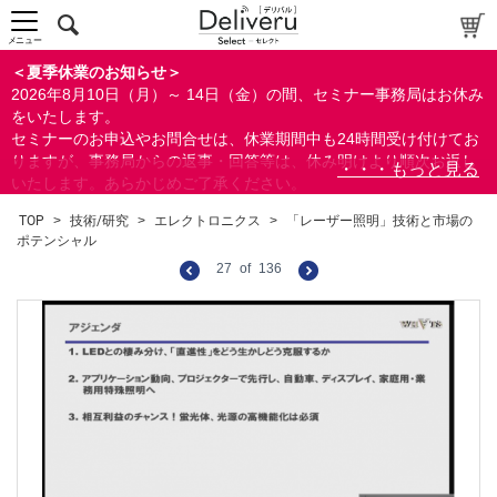
メニュー
＜夏季休業のお知らせ＞
2026年8月10日（月）～ 14日（金）の間、セミナー事務局はお休み
をいたします。
セミナーのお申込やお問合せは、休業期間中も24時間受け付けてお
りますが、事務局からの返事・回答等は、休み明けより順次お返し
いたします。あらかじめご了承ください。
なお、視聴期間内のセミナーについては、通常通りご視聴を頂く事
TOP
>
技術/研究
>
エレクトロニクス
>
「レーザー照明」技術と市場の
ができます。
ポテンシャル
27
of
136