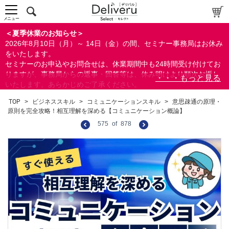
メニュー
＜夏季休業のお知らせ＞
2026年8月10日（月）～ 14日（金）の間、セミナー事務局はお休み
をいたします。
セミナーのお申込やお問合せは、休業期間中も24時間受け付けてお
りますが、事務局からの返事・回答等は、休み明けより順次お返し
いたします。あらかじめご了承ください。
なお、視聴期間内のセミナーについては、通常通りご視聴を頂く事
TOP
>
ビジネススキル
>
コミュニケーションスキル
>
意思疎通の原理・
ができます。
原則を完全攻略！相互理解を深める【コミュニケーション概論】
575
of
878