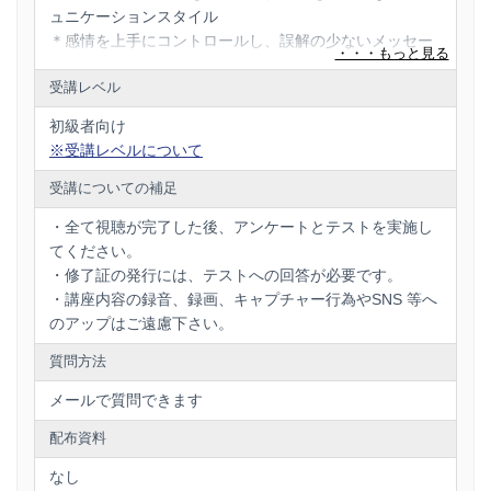
ュニケーションスタイル
＊全て視聴が完了した後、アンケートとテストを実施してく
＊感情を上手にコントロールし、誤解の少ないメッセー
ださい。
＊修了証の発行には、テストへの回答が必要です。
ジを伝える方法 など
受講レベル
ーーーーーーーーーーーーーーーーー
本講座以外にも、弊社では以下の講座を提供しております。
初級者向け
他の講座を併せてご受講いただくことで、ビジネスの様々な
※受講レベルについて
領域で成果を最大限に引き出すことが可能です。
受講についての補足
この機会にぜひ、他の講座もご検討いただき、さらなるスキ
ルアップを目指しましょう！
・全て視聴が完了した後、アンケートとテストを実施し
てください。
＝＝コミュニケーション基礎講座、公開中！＝＝
・修了証の発行には、テストへの回答が必要です。
＊意思疎通の原理・原則を完全攻略！相互理解を深める【コ
ミュニケーション概論】
・講座内容の録音、録画、キャプチャー行為やSNS 等へ
（本講座）
のアップはご遠慮下さい。
＊ホウレンソウの極意を完全攻略！仕事がスムーズになる
質問方法
【ホウレンソウ】
https://shop.deliveru.jp/skill-in-
メールで質問できます
business/communication/ivjzhavb/?__ac=aioF8KJ-wPxTi
配布資料
＊効率的な会議のポイントを完全攻略！明日から会議が変わ
る【会議運営】
なし
https://shop.deliveru.jp/skill-in-