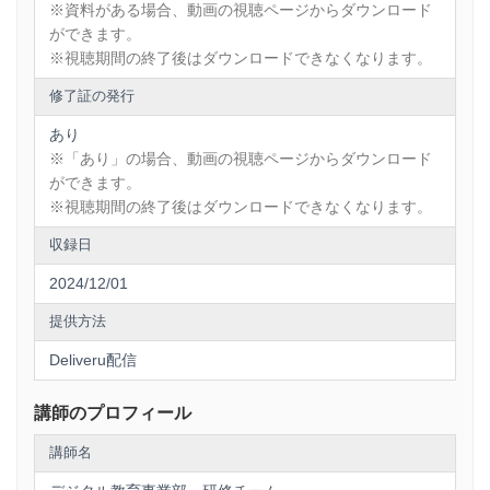
※資料がある場合、動画の視聴ページからダウンロード
business/communication/ivsdem9y/?__ac=aioF8KJ-wPxTi
ができます。
＊共創の場を作り出す秘訣を完全攻略！良い意思疎通を促す
※視聴期間の終了後はダウンロードできなくなります。
【ファシリテーション】
https://shop.deliveru.jp/skill-in-
修了証の発行
business/communication/ivcy1rsc/?__ac=aioF8KJ-wPxTi
あり
＜ビジネススキル＞
＊論理的思考を完全攻略！思考力を高める【ロジカルシンキ
※「あり」の場合、動画の視聴ページからダウンロード
ング】
ができます。
https://shop.deliveru.jp/skill-in-business/manners-
※視聴期間の終了後はダウンロードできなくなります。
baseskill/ivmptnqg/?__ac=aioF8KJ-wPxTi
収録日
＊ビジネス文書の極意を完全攻略！的確に伝える【ビジネス
文書】
2024/12/01
https://shop.deliveru.jp/skill-in-business/manners-
baseskill/ivzzvyxd/?__ac=aioF8KJ-wPxTi
提供方法
Deliveru配信
講師のプロフィール
講師名