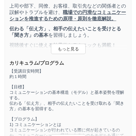
上司や部下、同僚、お客様、取引先などの関係者との
誤解やトラブルを避け、
職場での円滑なコミュニケー
ションを推進するための原理・原則を徹底解説。
伝わる「伝え方」、相手の伝えたいことを受けとる
「聞き方」の基本
を習得しましょう。
視聴後すぐに使える効果的なテクニックも満載！
仕事に限らず、日常のコミュニケーションにも役立ち
ます。
カリキュラム/プログラム
【受講目安時間】
約１時間
＜学習のポイント＞
【目標】
・「コミュニケーションとは何か」を基本から理解
コミュニケーションの基本構造（モデル）と基本姿勢を理解
し、
する。
伝わる「伝え方」、相手の伝えたいことを受け取れる「聞き
・ビジネスにおける「良いコミュニケーション」を目
方」の基本を習得する。
指すためのコツを学びます。
【プログラム】
さらに、
1) コミュニケーションとは
コミュニケーションが行われている際に何が起きているの
・伝え方のコツを掴んでわかりやすく話せる
か。コミュニケーションの背後にあるものをモデルを通じて