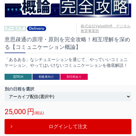
株式会社ValueShift デジタル
教育事業部
意思疎通の原理・原則を完全攻略！相互理解を深め
る【コミュニケーション概論】
「あるある」なシチュエーションを通じて、やっていいコミュニ
ケーション、やってはいけないコミュニケーションを徹底解説！
質問OK
初級者向け
別日程あり
別の日程を選択
25,000
円
(税込)
ログインして注文