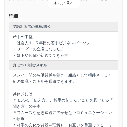
紐解きます。
・聞き方のスキルを磨くことで相手の意図をしっかり
理解できる
2) やってはいけないコミュニケーション
詳細
ついついやってしまいがちな「悪いコミュニケーション」に
ことを目指します。
ついて考えてみましょう。
受講対象者の職種/職位
良いコミュニュケーションは全ての成功の基盤。
3) 良いコミュニケーションを目指して
若手〜中堅
良いコミュニケーションには守るべき原則があります。その
明確で効率的なコミュニケーションは、職場での生産
・社会人１−５年目の若手ビジネスパーソン
原則と、その原則を実践するためのコツについて紹介しま
性を向上させ、チームの結束力を強化します。
・リーダーの立場になった方
す。
・部下や後輩が初めてできた方
この講座で、楽しく学び、仕事も人間関係もパワーア
4) 良いコミュニケーションの原則にそった伝え方
ップ！
ビジネスシーンにおいて何かを「伝える」際のポイントにつ
身につく知識/スキル
いて紹介します。
メンバー間の協働関係を築き、組織として機能させるた
5) 良いコミュニケーションの原則にそった聞き方
めの知識・スキルを獲得できます。
うまく伝えるだけではコミュニケーションは一方通行です。
「良い聞き方」を実践することにより、物事が円滑に進むコ
具体的には
ミュニケーションが成立します。
＊ 伝わる「伝え方」、相手の伝えたいことを受けとる「
6) アンケート
聞き方」の基本
＊スムーズな意思疎通に欠かせないコミュニケーション
7) テスト
の原則
8) 修了証発行
＊相手の文化や背景を理解し、お互いを尊重できるコミ