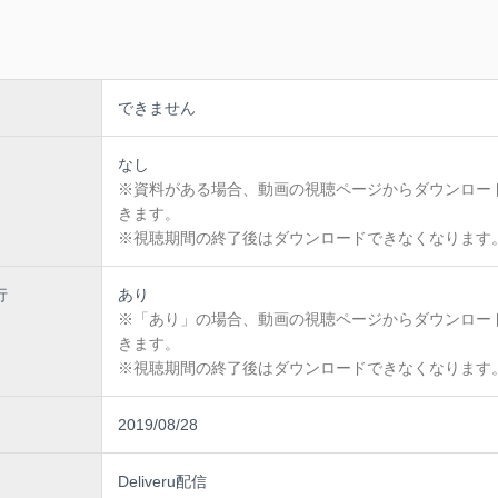
社矢野経済研究所 客員研究員 小森 庸市氏
できません
ーケッターとして約33年間活躍。店頭マーケティングやフィールドマー
くりを行ってきた。その他、A-one、ワールドロジ、RSS、ユースキ
ラム等で企画部長やブランディング部長を歴任。消費財商品マーケット
なし
※資料がある場合、動画の視聴ページからダウンロー
きます。
※視聴期間の終了後はダウンロードできなくなります
行
あり
※「あり」の場合、動画の視聴ページからダウンロー
きます。
※視聴期間の終了後はダウンロードできなくなります
2019/08/28
Deliveru配信