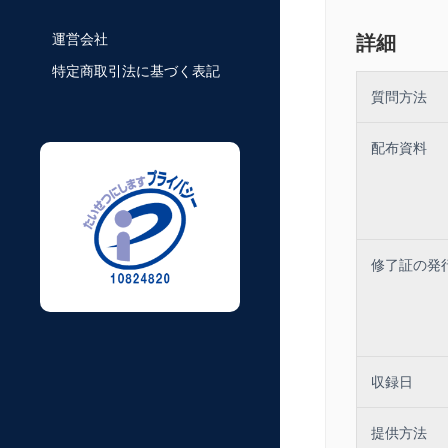
運営会社
詳細
講師：株式会
特定商取引法に基づく表記
質問方法
（花王にてマ
グ等のしくみづ
クタープログ
配布資料
して活躍。）
修了証の発
収録日
提供方法