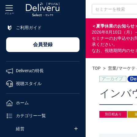
メニュー
＜夏季休業のお知らせ
ご利用ガイド
2026年8月10日（
特長
セミナーのお申込やお
会員登録
承ください。
なお、視聴期間内のセ
視聴
スタイル
TOP
>
営業/マーケテ
Deliveruの特長
ホーム
視聴スタイル
インバ
カテゴリ
ホーム
セミナー
別日程あり
カテゴリー一覧
番号検索
経営