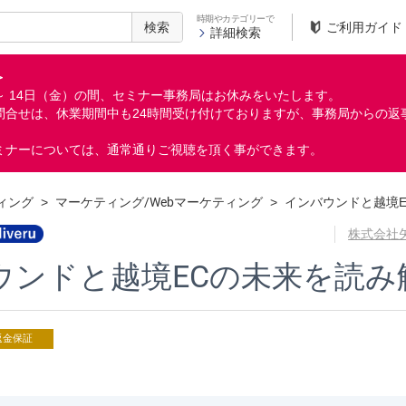
時期やカテゴリーで
検索
ご利用ガイド
詳細検索
＞
月）～ 14日（金）の間、セミナー事務局はお休みをいたします。
問合せは、休業期間中も24時間受け付けておりますが、事務局からの返
ミナーについては、通常通りご視聴を頂く事ができます。
ィング
>
マーケティング/Webマーケティング
>
インバウンドと越境
株式会社
ウンドと越境ECの未来を読み
返金保証