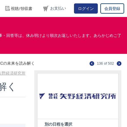
お支払い
視聴/領収書
ログイン
会員登録
事・回答等は、休み明けより順次お返しいたします。あらかじめご了
ECの未来を読み解く
136
of
502
矢野経済研究所
解く
別の日程を選択