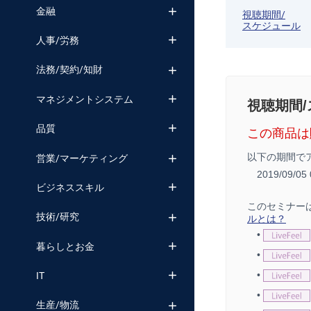
金融
視聴期間/
スケジュール
人事/労務
法務/契約/知財
マネジメントシステム
視聴期間
品質
この商品は
以下の期間で
営業/マーケティング
2019/09/0
ビジネススキル
このセミナー
技術/研究
ルとは？
•
暮らしとお金
•
•
IT
•
生産/物流