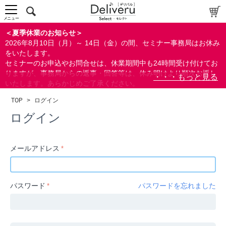
中～上級者向け
上級者向け
メニュー
すべての方向け
＜夏季休業のお知らせ＞
2026年8月10日（月）～ 14日（金）の間、セミナー事務局はお休み
配布資料
をいたします。
セミナーのお申込やお問合せは、休業期間中も24時間受け付けてお
指定しない
りますが、事務局からの返事・回答等は、休み明けより順次お返し
あり
いたします。あらかじめご了承ください。
なし
なお、視聴期間内のセミナーについては、通常通りご視聴を頂く事
TOP
>
ログイン
ができます。
研修の提供
ログイン
指定しない
あり
メールアドレス
カテゴリー
経営
パスワード
パスワードを忘れました
広報/IR
金融
会計(経理)/財務/税務