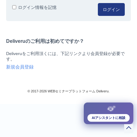
人事/労務
ログイン情報を記憶
ログイン
総務/リスクマネジメント
法務/契約/知財
マネジメントシステム
Deliveruのご利用は初めてですか？
品質
営業/マーケティング
Deliveruをご利用頂くには、下記リンクより会員登録が必要で
ビジネススキル
す。
技術/研究
新規会員登録
暮らしとお金
検索
IT
生産/物流
© 2017-2026 WEBセミナープラットフォーム Deliveru.
検定/資格
閉じる
リベラル/アーツ(教養)
すべて
AIアシスタントに相談
ダウンロード販売