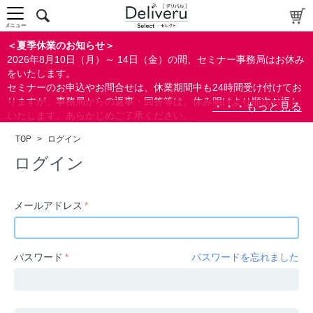
中～上級者向け
上級者向け
メニュー
すべての方向け
＜夏季休業のお知らせ＞
2026年8月10日（月）～ 14日（金）の間、セミナー事務局はお休み
配布資料
をいたします。
セミナーのお申込やお問合せは、休業期間中も24時間受け付けてお
指定しない
りますが、事務局からの返事・回答等は、休み明けより順次お返し
あり
いたします。あらかじめご了承ください。
なし
なお、視聴期間内のセミナーについては、通常通りご視聴を頂く事
TOP
>
ログイン
ができます。
研修の提供
ログイン
指定しない
あり
メールアドレス
カテゴリー
経営
パスワード
パスワードを忘れました
広報/IR
金融
会計(経理)/財務/税務