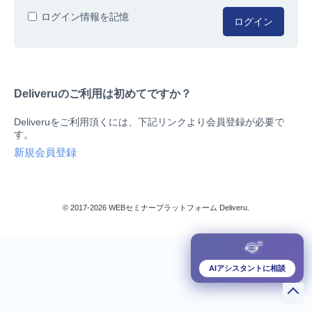
人事/労務
ログイン情報を記憶
ログイン
総務/リスクマネジメント
法務/契約/知財
マネジメントシステム
Deliveruのご利用は初めてですか？
品質
営業/マーケティング
Deliveruをご利用頂くには、下記リンクより会員登録が必要で
ビジネススキル
す。
技術/研究
新規会員登録
暮らしとお金
検索
IT
生産/物流
© 2017-2026 WEBセミナープラットフォーム Deliveru.
検定/資格
閉じる
リベラル/アーツ(教養)
すべて
AIアシスタントに相談
ダウンロード販売