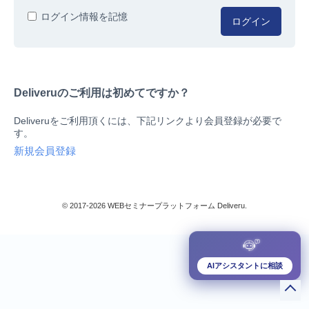
人事/労務
ログイン情報を記憶
ログイン
総務/リスクマネジメント
法務/契約/知財
マネジメントシステム
Deliveruのご利用は初めてですか？
品質
営業/マーケティング
Deliveruをご利用頂くには、下記リンクより会員登録が必要で
ビジネススキル
す。
技術/研究
新規会員登録
暮らしとお金
検索
IT
生産/物流
© 2017-2026 WEBセミナープラットフォーム Deliveru.
検定/資格
閉じる
リベラル/アーツ(教養)
すべて
AIアシスタントに相談
ダウンロード販売