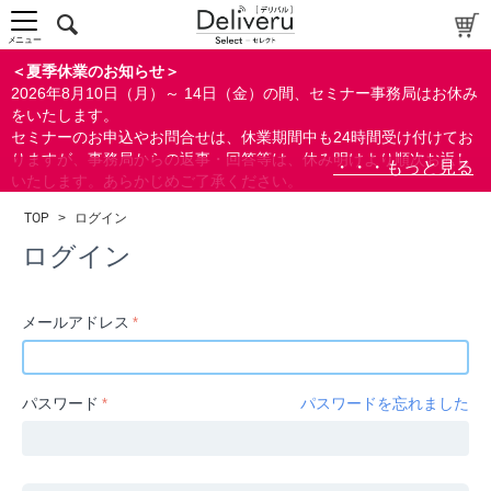
中～上級者向け
上級者向け
メニュー
すべての方向け
＜夏季休業のお知らせ＞
2026年8月10日（月）～ 14日（金）の間、セミナー事務局はお休み
配布資料
をいたします。
セミナーのお申込やお問合せは、休業期間中も24時間受け付けてお
指定しない
りますが、事務局からの返事・回答等は、休み明けより順次お返し
あり
いたします。あらかじめご了承ください。
なし
なお、視聴期間内のセミナーについては、通常通りご視聴を頂く事
TOP
>
ログイン
ができます。
研修の提供
ログイン
指定しない
あり
メールアドレス
カテゴリー
経営
パスワード
パスワードを忘れました
広報/IR
金融
会計(経理)/財務/税務