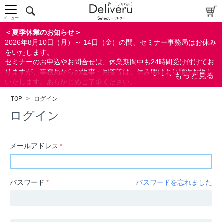
中～上級者向け
上級者向け
メニュー
すべての方向け
＜夏季休業のお知らせ＞
2026年8月10日（月）～ 14日（金）の間、セミナー事務局はお休み
配布資料
をいたします。
セミナーのお申込やお問合せは、休業期間中も24時間受け付けてお
指定しない
りますが、事務局からの返事・回答等は、休み明けより順次お返し
あり
いたします。あらかじめご了承ください。
なし
なお、視聴期間内のセミナーについては、通常通りご視聴を頂く事
TOP
>
ログイン
ができます。
研修の提供
ログイン
指定しない
あり
メールアドレス
カテゴリー
経営
パスワード
パスワードを忘れました
広報/IR
金融
会計(経理)/財務/税務