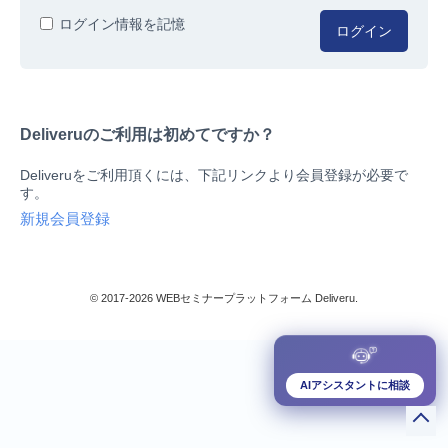
人事/労務
ログイン情報を記憶
ログイン
総務/リスクマネジメント
法務/契約/知財
マネジメントシステム
Deliveruのご利用は初めてですか？
品質
営業/マーケティング
Deliveruをご利用頂くには、下記リンクより会員登録が必要で
ビジネススキル
す。
技術/研究
新規会員登録
暮らしとお金
検索
IT
生産/物流
© 2017-2026 WEBセミナープラットフォーム Deliveru.
検定/資格
閉じる
リベラル/アーツ(教養)
すべて
AIアシスタントに相談
ダウンロード販売