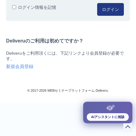
人事/労務
ログイン情報を記憶
ログイン
総務/リスクマネジメント
法務/契約/知財
マネジメントシステム
Deliveruのご利用は初めてですか？
品質
営業/マーケティング
Deliveruをご利用頂くには、下記リンクより会員登録が必要で
ビジネススキル
す。
技術/研究
新規会員登録
暮らしとお金
検索
IT
生産/物流
© 2017-2026 WEBセミナープラットフォーム Deliveru.
検定/資格
閉じる
リベラル/アーツ(教養)
すべて
AIアシスタントに相談
ダウンロード販売