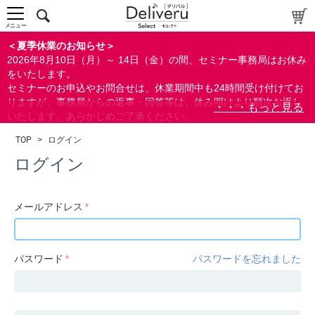
中～上級者向け
上級者向け
メニュー
すべての方向け
＜夏季休業のお知らせ＞
2026年8月10日（月）～ 14日（金）の間、セミナー事務局はお休み
配布資料
をいたします。
セミナーのお申込やお問合せは、休業期間中も24時間受け付けてお
指定しない
りますが、事務局からの返事・回答等は、休み明けより順次お返し
あり
いたします。あらかじめご了承ください。
なし
なお、視聴期間内のセミナーについては、通常通りご視聴を頂く事
TOP
>
ログイン
ができます。
研修の提供
ログイン
指定しない
あり
メールアドレス
カテゴリー
経営
パスワード
パスワードを忘れました
広報/IR
金融
会計(経理)/財務/税務