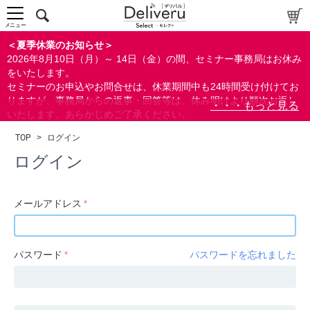
中～上級者向け
上級者向け
メニュー
すべての方向け
＜夏季休業のお知らせ＞
2026年8月10日（月）～ 14日（金）の間、セミナー事務局はお休み
配布資料
をいたします。
セミナーのお申込やお問合せは、休業期間中も24時間受け付けてお
指定しない
りますが、事務局からの返事・回答等は、休み明けより順次お返し
あり
いたします。あらかじめご了承ください。
なし
なお、視聴期間内のセミナーについては、通常通りご視聴を頂く事
TOP
>
ログイン
ができます。
研修の提供
ログイン
指定しない
あり
メールアドレス
カテゴリー
経営
パスワード
パスワードを忘れました
広報/IR
金融
会計(経理)/財務/税務