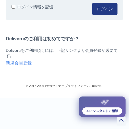
人事/労務
ログイン情報を記憶
ログイン
総務/リスクマネジメント
法務/契約/知財
マネジメントシステム
Deliveruのご利用は初めてですか？
品質
営業/マーケティング
Deliveruをご利用頂くには、下記リンクより会員登録が必要で
ビジネススキル
す。
技術/研究
新規会員登録
暮らしとお金
検索
IT
生産/物流
© 2017-2026 WEBセミナープラットフォーム Deliveru.
検定/資格
閉じる
リベラル/アーツ(教養)
すべて
AIアシスタントに相談
ダウンロード販売