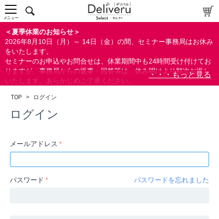
中～上級者向け
上級者向け
メニュー
すべての方向け
＜夏季休業のお知らせ＞
2026年8月10日（月）～ 14日（金）の間、セミナー事務局はお休み
配布資料
をいたします。
セミナーのお申込やお問合せは、休業期間中も24時間受け付けてお
指定しない
りますが、事務局からの返事・回答等は、休み明けより順次お返し
あり
いたします。あらかじめご了承ください。
なし
なお、視聴期間内のセミナーについては、通常通りご視聴を頂く事
TOP
>
ログイン
ができます。
研修の提供
ログイン
指定しない
あり
メールアドレス
カテゴリー
経営
パスワード
パスワードを忘れました
広報/IR
金融
会計(経理)/財務/税務