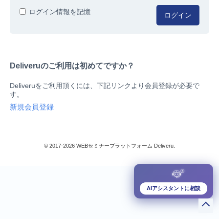
人事/労務
ログイン情報を記憶
ログイン
総務/リスクマネジメント
法務/契約/知財
マネジメントシステム
Deliveruのご利用は初めてですか？
品質
営業/マーケティング
Deliveruをご利用頂くには、下記リンクより会員登録が必要で
ビジネススキル
す。
技術/研究
新規会員登録
暮らしとお金
検索
IT
生産/物流
© 2017-2026 WEBセミナープラットフォーム Deliveru.
検定/資格
閉じる
リベラル/アーツ(教養)
すべて
AIアシスタントに相談
ダウンロード販売