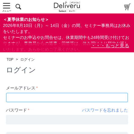
中～上級者向け
上級者向け
メニュー
すべての方向け
＜夏季休業のお知らせ＞
2026年8月10日（月）～ 14日（金）の間、セミナー事務局はお休み
配布資料
をいたします。
セミナーのお申込やお問合せは、休業期間中も24時間受け付けてお
指定しない
りますが、事務局からの返事・回答等は、休み明けより順次お返し
あり
いたします。あらかじめご了承ください。
なし
なお、視聴期間内のセミナーについては、通常通りご視聴を頂く事
TOP
>
ログイン
ができます。
研修の提供
ログイン
指定しない
あり
メールアドレス
カテゴリー
経営
パスワード
パスワードを忘れました
広報/IR
金融
会計(経理)/財務/税務