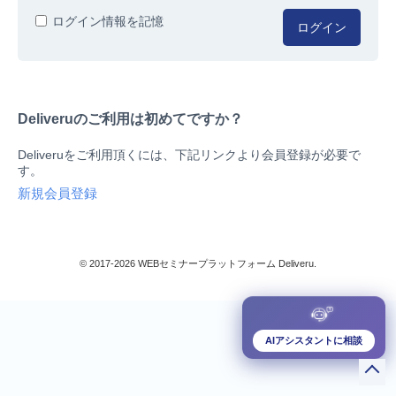
人事/労務
ログイン情報を記憶
ログイン
総務/リスクマネジメント
法務/契約/知財
マネジメントシステム
Deliveruのご利用は初めてですか？
品質
営業/マーケティング
Deliveruをご利用頂くには、下記リンクより会員登録が必要で
ビジネススキル
す。
技術/研究
新規会員登録
暮らしとお金
検索
IT
生産/物流
© 2017-2026 WEBセミナープラットフォーム Deliveru.
検定/資格
閉じる
リベラル/アーツ(教養)
すべて
AIアシスタントに相談
ダウンロード販売