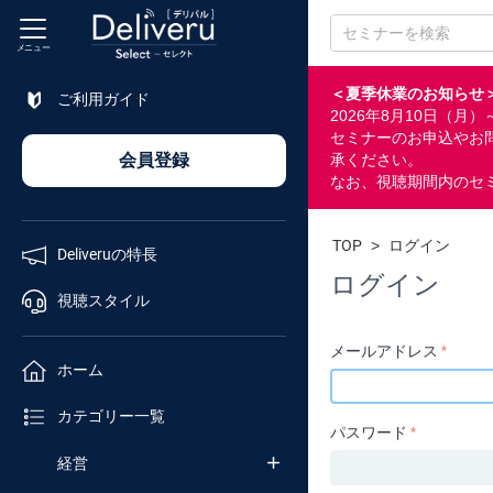
メニュー
＜夏季休業のお知らせ
ご利用ガイド
2026年8月10日（
特長
セミナーのお申込やお
会員登録
承ください。
なお、視聴期間内のセ
視聴
スタイル
TOP
>
ログイン
Deliveruの特長
ホーム
ログイン
視聴スタイル
カテゴリ
メールアドレス
ホーム
企業
カテゴリー一覧
チャンネル
パスワード
経営
セミナー