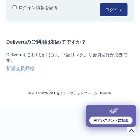
人事/労務
ログイン情報を記憶
ログイン
総務/リスクマネジメント
法務/契約/知財
マネジメントシステム
Deliveruのご利用は初めてですか？
品質
営業/マーケティング
Deliveruをご利用頂くには、下記リンクより会員登録が必要で
ビジネススキル
す。
技術/研究
新規会員登録
暮らしとお金
検索
IT
生産/物流
© 2017-2026 WEBセミナープラットフォーム Deliveru.
検定/資格
閉じる
リベラル/アーツ(教養)
すべて
AIアシスタントに相談
ダウンロード販売