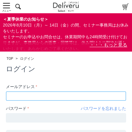
中～上級者向け
上級者向け
メニュー
すべての方向け
＜夏季休業のお知らせ＞
2026年8月10日（月）～ 14日（金）の間、セミナー事務局はお休み
配布資料
をいたします。
セミナーのお申込やお問合せは、休業期間中も24時間受け付けてお
指定しない
りますが、事務局からの返事・回答等は、休み明けより順次お返し
あり
いたします。あらかじめご了承ください。
なし
なお、視聴期間内のセミナーについては、通常通りご視聴を頂く事
TOP
>
ログイン
ができます。
研修の提供
ログイン
指定しない
あり
メールアドレス
カテゴリー
経営
パスワード
パスワードを忘れました
広報/IR
金融
会計(経理)/財務/税務